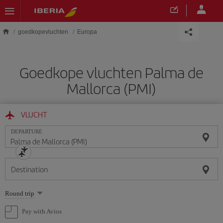
Skip to main content
goedkopevluchten
Europa
Goedkope vluchten Palma de
Mallorca (PMI)
VLUCHT
DEPARTURE
Destination
Select
Round trip
one
option
Pay with Avios