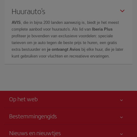
Huurauto's
AVIS
, die in bijna 200 landen aanwezig is, biedt je het meest
complete aanbod voor huurauto's. Als lid van
Iberia Plus
profiteer je bovendien van exclusieve voordelen: speciale
tarieven om je auto tegen de beste prijs te huren, een gratis
extra bestuurder en
je ontvangt Avios
bij elke huur, die je later
kunt gebruiken voor vluchten en recreatieve ervaringen.
Op het web
Bestemmingengids
Allereerst je veiligheid
Nieuws en nieuwtjes
Toegankelijkheid