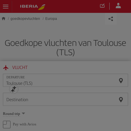
Skip to main content
goedkopevluchten
Europa
Goedkope vluchten van Toulouse
(TLS)
VLUCHT
DEPARTURE
Destination
Select
Round trip
one
option
Pay with Avios