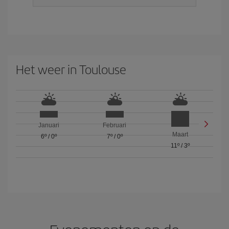
Het weer in Toulouse
Januari
Februari
Maart
6º
/
0º
7º
/
0º
11º
/
3º