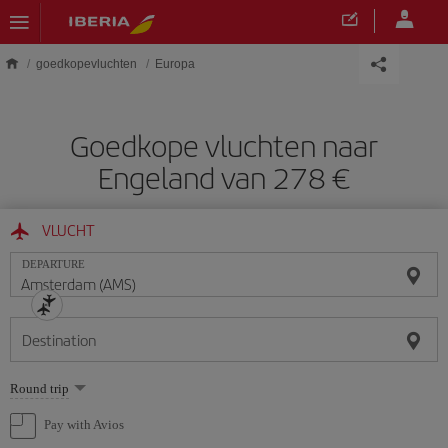
Skip to main content
goedkopevluchten
Europa
Goedkope vluchten naar
Engeland van 278 €
VLUCHT
DEPARTURE
Destination
Select
Round trip
one
option
Pay with Avios