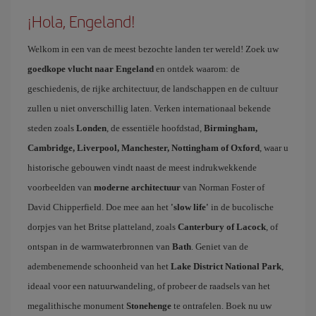
¡Hola, Engeland!
Welkom in een van de meest bezochte landen ter wereld! Zoek uw
goedkope vlucht naar Engeland
en ontdek waarom: de
geschiedenis, de rijke architectuur, de landschappen en de cultuur
zullen u niet onverschillig laten. Verken internationaal bekende
steden zoals
Londen
, de essentiële hoofdstad,
Birmingham,
Cambridge, Liverpool, Manchester, Nottingham of Oxford
, waar u
historische gebouwen vindt naast de meest indrukwekkende
voorbeelden van
moderne architectuur
van Norman Foster of
David Chipperfield. Doe mee aan het
'slow life'
in de bucolische
dorpjes van het Britse platteland, zoals
Canterbury of Lacock
, of
ontspan in de warmwaterbronnen van
Bath
. Geniet van de
adembenemende schoonheid van het
Lake District National Park
,
ideaal voor een natuurwandeling, of probeer de raadsels van het
megalithische monument
Stonehenge
te ontrafelen. Boek nu uw