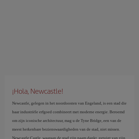
¡Hola, Newcastle!
Newcastle, gelegen in het noordoosten van Engeland, is een stad die
haar industriële erfgoed combineert met moderne energie. Beroemd
om zijn iconische architectuur, mag u de Tyne Bridge, een van de
meest herkenbare bezienswaardigheden van de stad, niet missen.
Newcastle Castle, waaraan de stad zijn naam dankt, getuigt van zijn