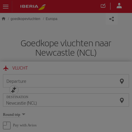
Skip to main content
goedkopevluchten
Europa
Goedkope vluchten naar
Newcastle (NCL)
VLUCHT
Departure
DESTINATION
Select
Round trip
one
option
Pay with Avios