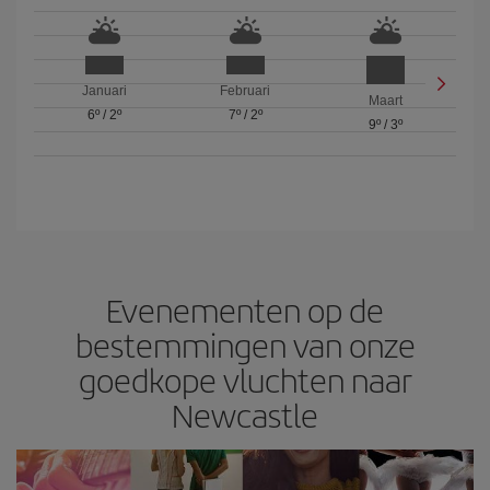
Januari
Februari
Maart
6º
/
2º
7º
/
2º
9º
/
3º
Evenementen op de
bestemmingen van onze
goedkope vluchten naar
Newcastle