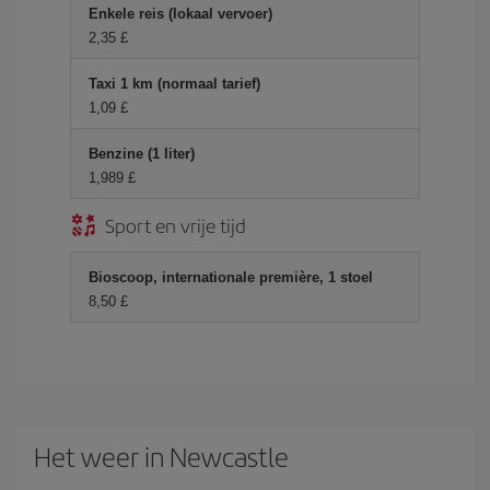
Enkele reis (lokaal vervoer)
2,35 £
Taxi 1 km (normaal tarief)
1,09 £
Benzine (1 liter)
1,989 £
Sport en vrije tijd
Bioscoop, internationale première, 1 stoel
8,50 £
Het weer in Newcastle