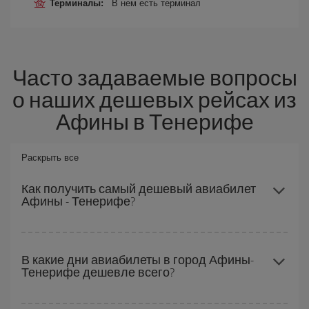
Терминалы:
В нем есть терминал
Часто задаваемые вопросы
о наших дешевых рейсах из
Афины в Тенерифе
Раскрыть все
Как получить самый дешевый авиабилет
Афины - Тенерифе?
Вы можете сэкономить на перелете Афины - Тенерифе-dest и
получить самый дешевый авиабилет, если будете избегать
В какие дни авиабилеты в город Афины-
Тенерифе дешевле всего?
пиковых дат, покупать заранее и сможете гибко выбирать даты
и время перелета туда и обратно.