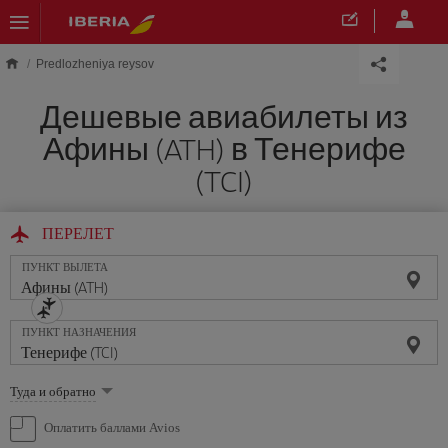
Skip to main content
Predlozheniya reysov
Дешевые авиабилеты из
Афины (ATH) в Тенерифе
(TCI)
ПЕРЕЛЕТ
ПУНКТ ВЫЛЕТА
ПУНКТ НАЗНАЧЕНИЯ
Выберите
Туда и обратно
опцию
Оплатить баллами Avios