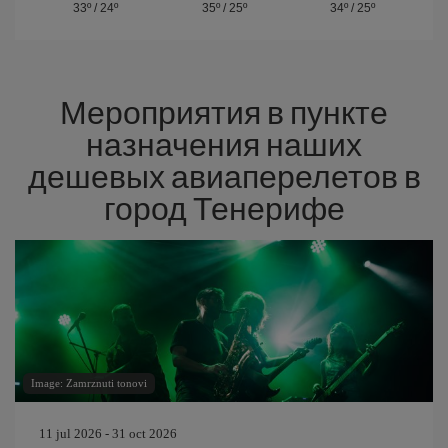
33º
/
24º
35º
/
25º
34º
/
25º
Мероприятия в пункте
назначения наших
дешевых авиаперелетов в
город Тенерифе
Image: Zamrznuti tonovi
11 jul 2026 - 31 oct 2026