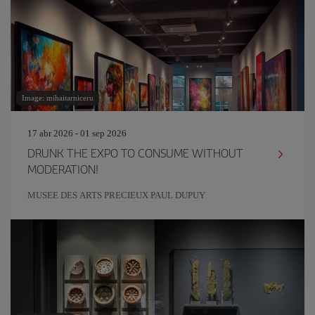
Image: mihaitarniceru
17 abr 2026 - 01 sep 2026
DRUNK THE EXPO TO CONSUME WITHOUT
MODERATION!
MUSEE DES ARTS PRECIEUX PAUL DUPUY