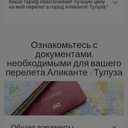
Какой тариф обеспечивает лучшую цену
на мой перелет в город Аликанте-Тулуза?
того, доступны ли самые дешевые тарифы (эконом) или они
заканчиваются. Поэтому покупать заранее
крайне важно
,
чтобы получить
дешевые билеты
.
Авиакомпания Iberia предлагает разные тарифы, чтобы
гарантировать вам лучшую цену в соответствии с вашими
потребностями. Базовый тариф гарантирует самый дешевый
Ознакомьтесь с
перелет.
документами,
необходимыми для вашего
перелета Аликанте - Тулуза
Общие документы