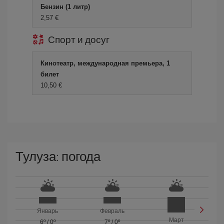
Бензин (1 литр)
2,57 €
Спорт и досуг
Кинотеатр, международная премьера, 1
билет
10,50 €
Тулуза: погода
Январь
Февраль
Март
6º
/
0º
7º
/
0º