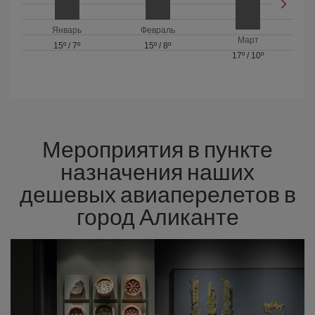
Январь
Февраль
Март
15º
/
7º
15º
/
8º
17º
/
10º
Мероприятия в пункте
назначения наших
дешевых авиаперелетов в
город Аликанте