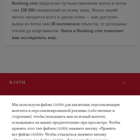
Booking.com
предлагает путешественникам жилье в более
чем
158 000
направлений по всему миру. Жилье вашей
мечты находится всего в одном клике — вам доступен
выбор из более чем
28 миллионов
объектов, от роскошных
отелей до апартаментов.
Iberia и Booking.com помогают
вам исследовать мир.
в сети
Вам может быть интересно
Мы используем файлы cookie для аналитики, персонализации
контента и персонализированной рекламы (собственные и
Безопасность — прежде всего
Iberia – это также
сторонние), чтобы показывать вам полезный контент,
Заявление о доступности
основываясь на ваших предпочтениях при просмотре. Чтобы
новости и новинки
принять этот тип файлов cookie, нажмите кнопку «Принять
Обязательства по обслуживанию
Наши условия
все файлы cookie». Чтобы отказаться, нажмите кнопку
Группа Iberia
Карта Iberia.com