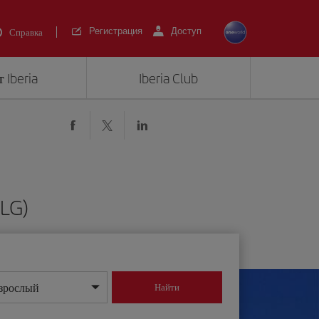
Регистрация
Доступ
Справка
 Iberia
Iberia Club
LG)
зрослый
Найти
нь/месяц/год