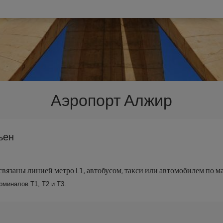
Аэропорт Алжир
ьен
связаны линией метро L1, автобусом, такси или автомобилем по м
рминалов Т1, Т2 и Т3.