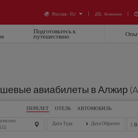
Россия - RU
Компании
Подготовьтесь к
Опыт
ем
путешествию
шевые авиабилеты в Алжир (A
ПЕРЕЛЕТ
ОТЕЛЬ
АВТОМОБИЛЬ
ЗНАЧЕНИЯ
Дата Туда
Дата Обратно
1
В
Введите дату в формате день/месяц/год
Введите дату в формате де