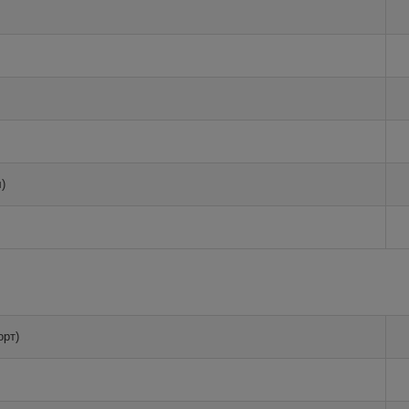
)
орт)