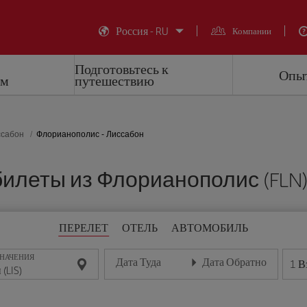
Россия - RU
Компании
Подготовьтесь к
Опыт
ем
путешествию
ссабон
Флорианополис - Лиссабон
леты из Флорианополис (FLN) в
ПЕРЕЛЕТ
ОТЕЛЬ
АВТОМОБИЛЬ
ЗНАЧЕНИЯ
Дата Туда
Дата Обратно
1
В
Введите дату в формате день/месяц/год
Введите дату в формате де