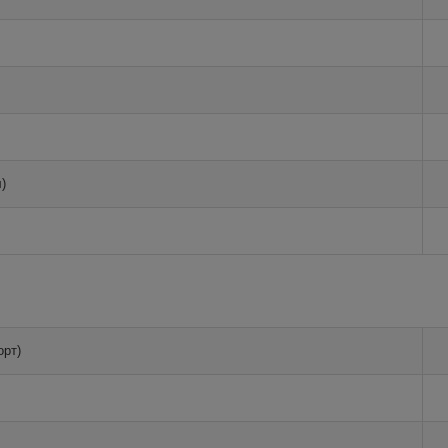
)
орт)