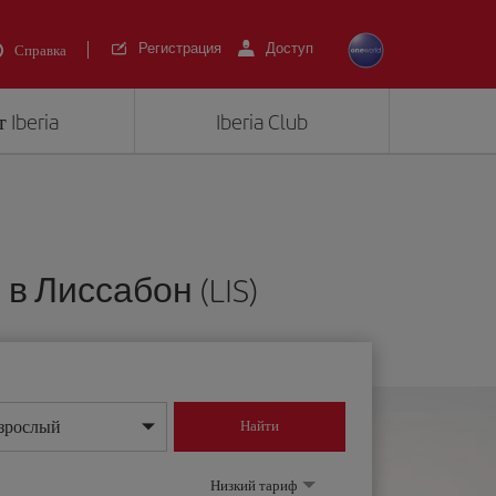
Регистрация
Доступ
Справка
 Iberia
Iberia Club
 Лиссабон (LIS)
зрослый
Найти
нь/месяц/год
Низкий тариф