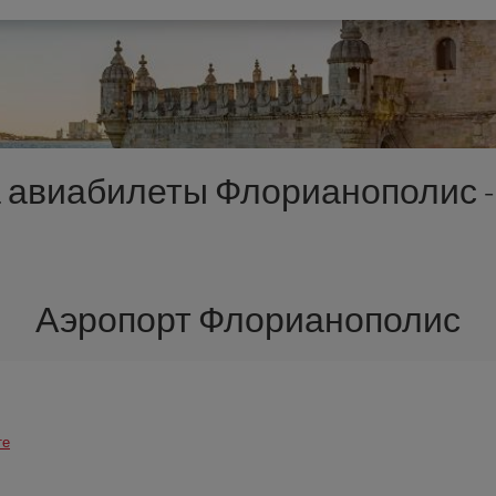
а авиабилеты Флорианополис -
Аэропорт Флорианополис
те