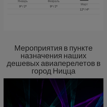
Январь
Февраль
Март
9º
/
2º
9º
/
2º
12º
/
4º
Мероприятия в пункте
назначения наших
дешевых авиаперелетов в
город Ницца