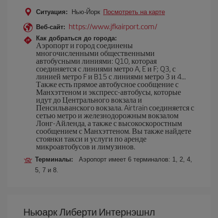
Ситуация:
Нью-Йорк
Посмотреть на карте
https://www.jfkairport.com/
Веб-сайт:
Как добраться до города:
Аэропорт и город соединены
многочисленными общественными
автобусными линиями: Q10, которая
соединяется с линиями метро A, E и F; Q3, с
линией метро F и B15 с линиями метро 3 и 4...
Также есть прямое автобусное сообщение с
Манхэттеном и экспресс-автобусы, которые
идут до Центрального вокзала и
Пенсильванского вокзала. Airtrain соединяется с
сетью метро и железнодорожным вокзалом
Лонг-Айленда, а также с высокоскоростным
сообщением с Манхэттеном. Вы также найдете
стоянки такси и услуги по аренде
микроавтобусов и лимузинов.
Терминалы:
Аэропорт имеет 6 терминалов: 1, 2, 4,
5, 7 и 8.
Ньюарк Либерти Интернэшнл