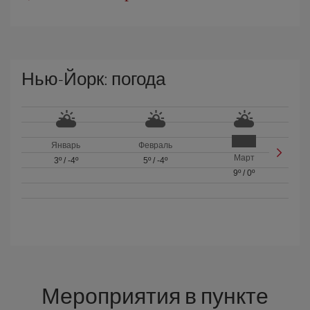
Нью-Йорк: погода
Январь
Февраль
Март
3º
/
-4º
5º
/
-4º
9º
/
0º
Мероприятия в пункте