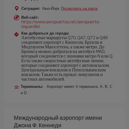
Ситуация:
Нью-Йорк
Посмотреть на карте
Веб-сайт:
https://www.aeropuertos.net/aeropuerto-
laguardia/
Как добраться до города:
Автобусные маршруты Q70, Q47, Q72 и Q48
соединяют аэропорт с Квинсом, Брукли и
Мидтауном Манхэттена, а также метро. До
Бронкса можно добраться на автобусе M60,
который соединяется с линиями метро N или Q.
Есть также скоростные автобусные линии,
которые соединяют аэропорт с автовокзалом,
Центральным вокзалом и Пенсильванским
вокзалом. Также есть прокат лимузинов и
частных автомобилей.
Терминалы:
Аэропорт имеет 4 терминала: A, B, C
и D.
Международный аэропорт имени
Джона Ф. Кеннеди