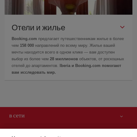
Отели и жилье
Booking.com
предлагает путешественникам жилье в более
чем
158 000
направлений по всему миру. Жилье вашей
мечты находится всего в одном клике — вам доступен
выбор из более чем
28 миллионов
объектов, от роскошных
отелей до апартаментов.
Iberia и Booking.com помогают
вам исследовать мир.
в сети
Вам может быть интересно