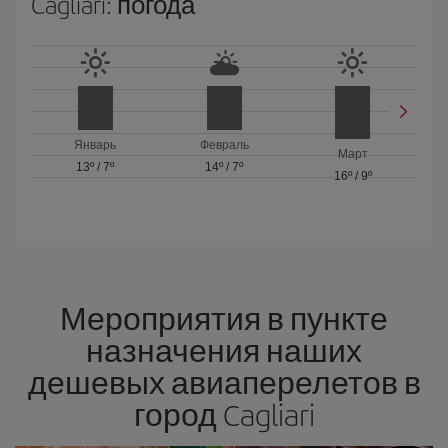
Cagliari: погода
Январь
Февраль
Март
13º
/
7º
14º
/
7º
16º
/
9º
Мероприятия в пункте
назначения наших
дешевых авиаперелетов в
город Cagliari