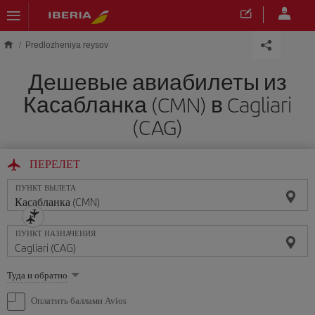
Skip to main content
Predlozheniya reysov
Дешевые авиабилеты из
Касабланка (CMN) в Cagliari
(CAG)
ПЕРЕЛЕТ
ПУНКТ ВЫЛЕТА
ПУНКТ НАЗНАЧЕНИЯ
Выберите
Туда и обратно
опцию
Оплатить баллами Avios