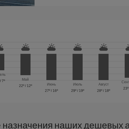
ель
Май
/
7º
Сен
Июнь
Июль
Август
22º
/
12º
23º
27º
/
16º
29º
/
19º
28º
/
18º
е назначения наших дешевых а