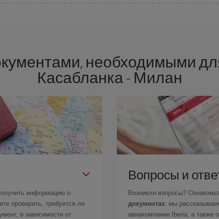
ы, чтобы гарантировать вам лучшую цену в соответствии с вашими потр
окументами, необходимыми дл
Касабланка - Милан
Вопросы и отв
получить информацию о
Возникли вопросы? Ознакомь
те проверить, требуется ли
документах
: мы рассказывае
мент, в зависимости от
авиакомпании Iberia, а также