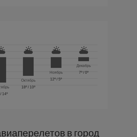
Декабрь
Ноябрь
7º
/
0º
12º
/
5º
Октябрь
тябрь
18º
/
10º
/
14º
виаперелетов в город