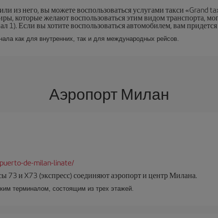
ли из него, вы можете воспользоваться услугами такси «Grand tax
ы, которые желают воспользоваться этим видом транспорта, могу
л 1). Если вы хотите воспользоваться автомобилем, вам придется 
нала как для внутренних, так и для международных рейсов.
Аэропорт Милан
puerto-de-milan-linate/
ы 73 и X73 (экспресс) соединяют аэропорт и центр Милана.
ким терминалом, состоящим из трех этажей.