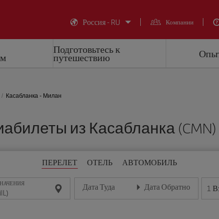
Россия - RU
Компании
Подготовьтесь к
Опыт
ем
путешествию
Касабланка - Милан
билеты из Касабланка (CMN) 
ПЕРЕЛЕТ
ОТЕЛЬ
АВТОМОБИЛЬ
ЗНАЧЕНИЯ
Дата Туда
Дата Обратно
1
В
Введите дату в формате день/месяц/год
Введите дату в формате де