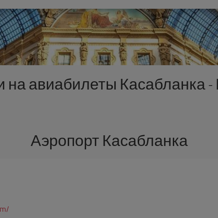
и на авиабилеты Касабланка -
Аэропорт Касабланка
om/