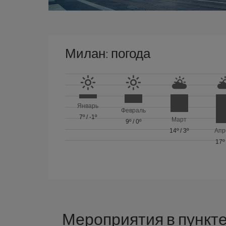
Милан: погода
Январь
Февраль
7º
/
-1º
Март
9º
/
0º
14º
/
3º
Апр
17º
Мероприятия в пункт