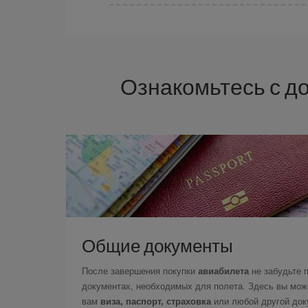
Авиакомпания Iberia предлагает разные тариф
дешевый перелет.
Ознакомьтесь с д
Общие документы
После завершения покупки
авиабилета
не забудьте 
документах, необходимых для полета. Здесь вы може
вам
виза, паспорт, страховка
или любой другой доку