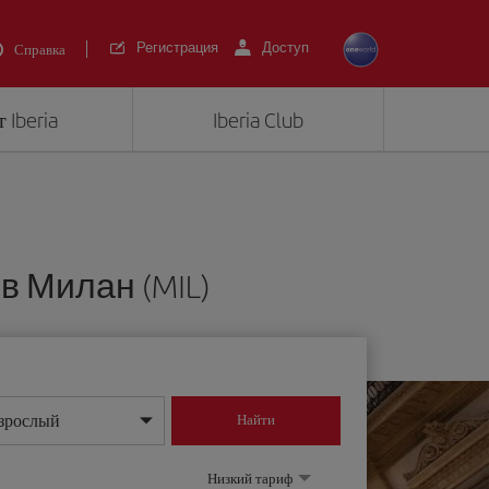
Регистрация
Доступ
Справка
 Iberia
Iberia Club
в Милан (MIL)
зрослый
Найти
нь/месяц/год
Низкий тариф