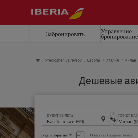
Skip to main content
Управление
Забронировать
бронировани
Predlozheniya reysov
Европа
Италия
Милан
Дешевые авиа
ПУНКТ ВЫЛЕТА
ПУНКТ НА
Выберите
Оплатить баллами Avios
Туда и обратно