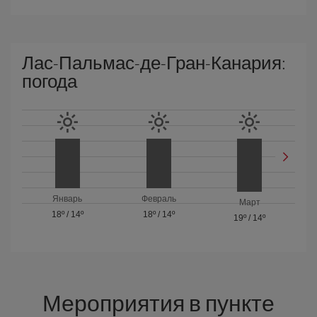
Лас-Пальмас-де-Гран-Канария:
погода
Январь
Февраль
Март
18º
/
14º
18º
/
14º
19º
/
14º
Мероприятия в пункте