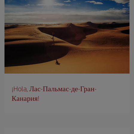
¡Hola, Лас-Пальмас-де-Гран-
Канария!