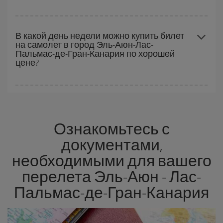
чтобы получить
дешевые билеты
.
Авиакомпания Iberia предлагает разные тарифы, чтобы
гарантировать вам лучшую цену в соответствии с вашими
В какой день недели можно купить билет
на самолет в город Эль-Аюн-Лас-
потребностями. Базовый тариф гарантирует самый дешевый
Пальмас-де-Гран-Канария по хорошей
перелет.
цене?
Найти дешевые авиабилеты можно на любой день недели.
Главное при поиске лучших цен -
бронировать заранее и
проявлять гибкость.
Обычно
чем раньше
вы бронируете
Ознакомьтесь с
авиабилет, тем дешевле он стоит. Кроме того, если вы будете
искать рейсы с небольшим допуском по дате и времени
документами,
вылета, вы сможете
выбрать самую низкую цену.
необходимыми для вашего
перелета Эль-Аюн - Лас-
Пальмас-де-Гран-Канария