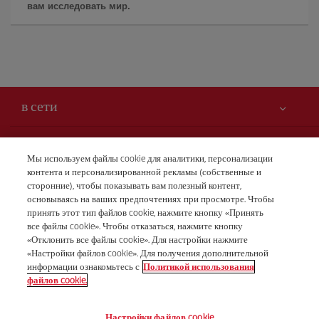
вам исследовать мир.
в сети
Вам может быть интересно
Мы используем файлы cookie для аналитики, персонализации
контента и персонализированной рекламы (собственные и
Безопасность — прежде всего
Iberia – это также
сторонние), чтобы показывать вам полезный контент,
Заявление о доступности
основываясь на ваших предпочтениях при просмотре. Чтобы
новости и новинки
принять этот тип файлов cookie, нажмите кнопку «Принять
Обязательства по обслуживанию
Наши условия
все файлы cookie». Чтобы отказаться, нажмите кнопку
Группа Iberia
Карта Iberia.com
«Отклонить все файлы cookie». Для настройки нажмите
Правовая информация
«Настройки файлов cookie». Для получения дополнительной
Акционеры и инвесторы
Бронирования
информации ознакомьтесь с
Политикой использования
Условия перевозки
+7 (8) 495 258 84 10
Наши альянсы
файлов cookie.
Права пассажира
British Airways
Понедельник - пятница 10:00 - 19:00 (английский и
Настройки файлов cookie
Общие условия программы Iberia Club
русский языки).