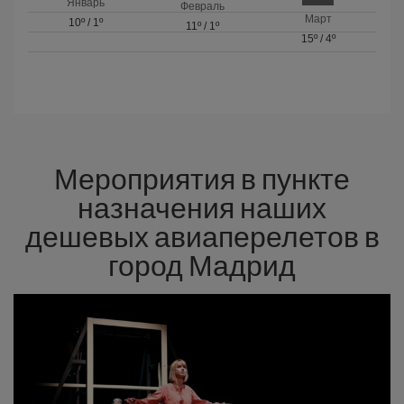
Январь
Февраль
Март
10º
/
1º
11º
/
1º
15º
/
4º
Мероприятия в пункте
назначения наших
дешевых авиаперелетов в
город Мадрид