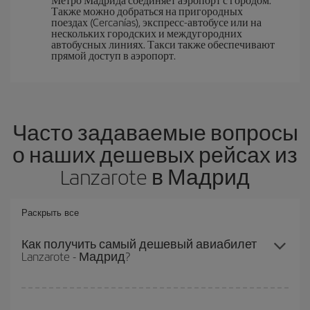
Также можно добраться на пригородных
поездах (Cercanías), экспресс-автобусе или на
нескольких городских и междугородних
автобусных линиях. Такси также обеспечивают
прямой доступ в аэропорт.
Часто задаваемые вопросы
о наших дешевых рейсах из
Lanzarote в Мадрид
Раскрыть все
Как получить самый дешевый авиабилет
Lanzarote - Мадрид?
Вы можете сэкономить на перелете Lanzarote - Мадрид-dest и
получить самый дешевый авиабилет, если будете избегать