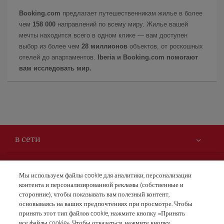
Booking.com
предлагает путешественникам жилье в более
чем
158 000
направлений по всему миру. Жилье вашей
мечты находится всего в одном клике — вам доступен
выбор из более чем
28 миллионов
объектов, от роскошных
отелей до апартаментов.
Iberia и Booking.com помогают
вам исследовать мир.
в сети
Вам может быть интересно
Мы используем файлы cookie для аналитики, персонализации
контента и персонализированной рекламы (собственные и
Безопасность — прежде всего
Iberia – это также
сторонние), чтобы показывать вам полезный контент,
Заявление о доступности
основываясь на ваших предпочтениях при просмотре. Чтобы
новости и новинки
принять этот тип файлов cookie, нажмите кнопку «Принять
Обязательства по обслуживанию
Наши условия
все файлы cookie». Чтобы отказаться, нажмите кнопку