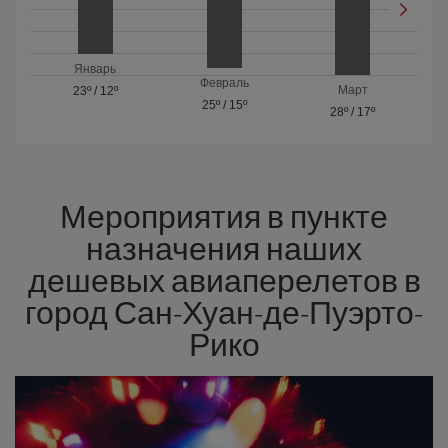
Январь
Февраль
Март
23º
/
12º
25º
/
15º
28º
/
17º
Мероприятия в пункте
назначения наших
дешевых авиаперелетов в
город Сан-Хуан-де-Пуэрто-
Рико