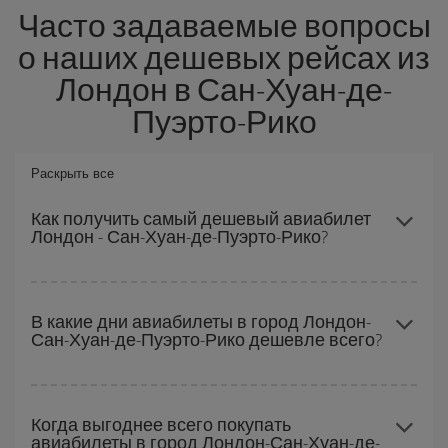
Часто задаваемые вопросы
о наших дешевых рейсах из
Лондон в Сан-Хуан-де-
Пуэрто-Рико
Раскрыть все
Как получить самый дешевый авиабилет
Лондон - Сан-Хуан-де-Пуэрто-Рико?
Вы можете сэкономить на перелете Лондон - Сан-Хуан-де-
Пуэрто-Рико-dest и получить самый дешевый авиабилет, если
В какие дни авиабилеты в город Лондон-
Сан-Хуан-де-Пуэрто-Рико дешевле всего?
будете избегать пиковых дат, покупать заранее и сможете
гибко выбирать даты и время перелета туда и обратно.
Чтобы узнать, в какие дни вам дешевле лететь, вам просто
нужно сделать запрос в нашей
поисковой системе дешевых
Когда выгоднее всего покупать
авиабилеты в город Лондон-Сан-Хуан-де-
авиабилетов
. Расскажите, откуда вы летите, куда хотите