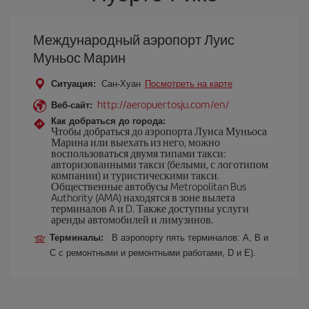
Международный аэропорт Луис
Муньос Марин
Ситуация:
Сан-Хуан
Посмотреть на карте
http://aeropuertosju.com/en/
Веб-сайт:
Как добраться до города:
Чтобы добраться до аэропорта Луиса Муньоса
Марина или выехать из него, можно
воспользоваться двумя типами такси:
авторизованными такси (белыми, с логотипом
компании) и туристическими такси.
Общественные автобусы Metropolitan Bus
Authority (AMA) находятся в зоне вылета
терминалов A и D. Также доступны услуги
аренды автомобилей и лимузинов.
Терминалы:
В аэропорту пять терминалов: A, B и
C с ремонтными и ремонтными работами, D и E).