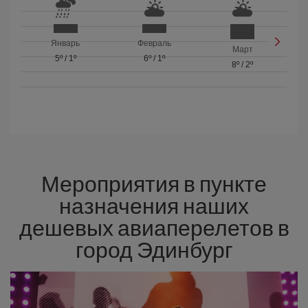
Январь
Февраль
Март
5º
/
1º
6º
/
1º
8º
/
2º
Мероприятия в пункте
назначения наших
дешевых авиаперелетов в
город Эдинбург