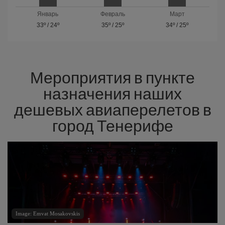
Январь
Февраль
Март
33º
/
24º
35º
/
25º
34º
/
25º
Мероприятия в пункте
назначения наших
дешевых авиаперелетов в
город Тенерифе
Image: Emvat Mosakovskis