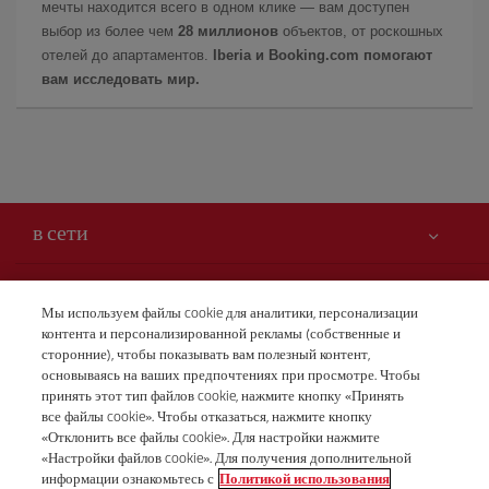
мечты находится всего в одном клике — вам доступен
выбор из более чем
28 миллионов
объектов, от роскошных
отелей до апартаментов.
Iberia и Booking.com помогают
вам исследовать мир.
в сети
Вам может быть интересно
Мы используем файлы cookie для аналитики, персонализации
контента и персонализированной рекламы (собственные и
Безопасность — прежде всего
Iberia – это также
сторонние), чтобы показывать вам полезный контент,
Заявление о доступности
основываясь на ваших предпочтениях при просмотре. Чтобы
новости и новинки
принять этот тип файлов cookie, нажмите кнопку «Принять
Обязательства по обслуживанию
Наши условия
все файлы cookie». Чтобы отказаться, нажмите кнопку
Группа Iberia
Карта Iberia.com
«Отклонить все файлы cookie». Для настройки нажмите
Правовая информация
«Настройки файлов cookie». Для получения дополнительной
Акционеры и инвесторы
Бронирования
информации ознакомьтесь с
Политикой использования
Условия перевозки