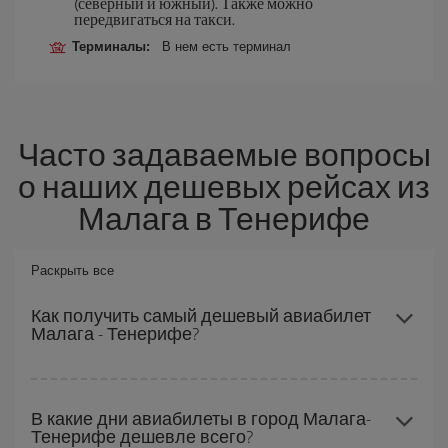
(северный и южный). Также можно
передвигаться на такси.
Терминалы:
В нем есть терминал
Часто задаваемые вопросы
о наших дешевых рейсах из
Малага в Тенерифе
Раскрыть все
Как получить самый дешевый авиабилет
Малага - Тенерифе?
Вы можете сэкономить на перелете Малага - Тенерифе-dest и
получить самый дешевый авиабилет, если будете избегать
В какие дни авиабилеты в город Малага-
Тенерифе дешевле всего?
пиковых дат, покупать заранее и сможете гибко выбирать даты