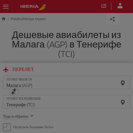
Skip to main content
Predlozheniya reysov
Дешевые авиабилеты из
Малага (AGP) в Тенерифе
(TCI)
ПЕРЕЛЕТ
ПУНКТ ВЫЛЕТА
ПУНКТ НАЗНАЧЕНИЯ
Выберите
Туда и обратно
опцию
Оплатить баллами Avios