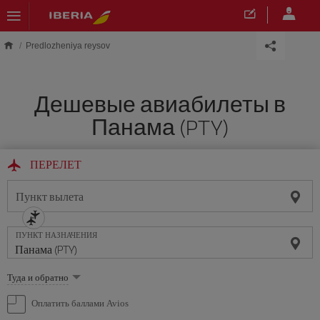
Skip to main content
Predlozheniya reysov
Дешевые авиабилеты в
Панама (PTY)
ПЕРЕЛЕТ
Пункт вылета
ПУНКТ НАЗНАЧЕНИЯ
Выберите
Туда и обратно
опцию
Оплатить баллами Avios