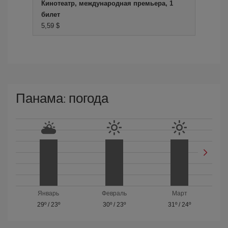
Кинотеатр, международная премьера, 1
билет
5,59 $
Панама: погода
Январь
Февраль
Март
29º
/
23º
30º
/
23º
31º
/
24º