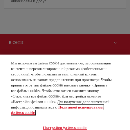
авиабилеты и досуг.
в сети
Вам может быть интересно
Мы используем файлы cookie для аналитики, персонализации
контента и персонализированной рекламы (собственные и
Безопасность — прежде всего
Iberia – это также
сторонние), чтобы показывать вам полезный контент,
Заявление о доступности
основываясь на ваших предпочтениях при просмотре. Чтобы
новости и новинки
принять этот тип файлов cookie, нажмите кнопку «Принять
Обязательства по обслуживанию
Наши условия
все файлы cookie». Чтобы отказаться, нажмите кнопку
Группа Iberia
Карта Iberia.com
«Отклонить все файлы cookie». Для настройки нажмите
Правовая информация
«Настройки файлов cookie». Для получения дополнительной
Акционеры и инвесторы
Бронирования
информации ознакомьтесь с
Политикой использования
Условия перевозки
+7 (8) 495 258 84 10
Наши альянсы
файлов cookie.
Права пассажира
British Airways
Понедельник - пятница 10:00 - 19:00 (английский и
Настройки файлов cookie
Общие условия программы Iberia Club
русский языки).