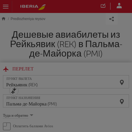
Skip to main content
Predlozheniya reysov
Дешевые авиабилеты из
Рейкьявик (REK) в Пальма-
де-Майорка (PMI)
ПЕРЕЛЕТ
ПУНКТ ВЫЛЕТА
ПУНКТ НАЗНАЧЕНИЯ
Выберите
Туда и обратно
опцию
Оплатить баллами Avios