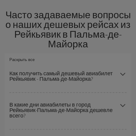
Часто задаваемые вопросы
о наших дешевых рейсах из
Рейкьявик в Пальма-де-
Майорка
Раскрыть все
Как получить самый дешевый авиабилет
Рейкьявик - Пальма-де-Майорка?
Вы можете сэкономить на перелете Рейкьявик - Пальма-де-
Майорка-dest и получить самый дешевый авиабилет, если
В какие дни авиабилеты в город
Рейкьявик-Пальма-де-Майорка дешевле
будете избегать пиковых дат, покупать заранее и сможете
всего?
гибко выбирать даты и время перелета туда и обратно.
Чтобы узнать, в какие дни вам дешевле лететь, вам просто