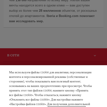
чем
158 000
направлений по всему миру. Жилье вашей
мечты находится всего в одном клике — вам доступен
выбор из более чем
28 миллионов
объектов, от роскошных
отелей до апартаментов.
Iberia и Booking.com помогают
вам исследовать мир.
в сети
Вам может быть интересно
Мы используем файлы cookie для аналитики, персонализации
контента и персонализированной рекламы (собственные и
Безопасность — прежде всего
Iberia – это также
сторонние), чтобы показывать вам полезный контент,
Заявление о доступности
основываясь на ваших предпочтениях при просмотре. Чтобы
новости и новинки
принять этот тип файлов cookie, нажмите кнопку «Принять
Обязательства по обслуживанию
Наши условия
все файлы cookie». Чтобы отказаться, нажмите кнопку
Группа Iberia
Карта Iberia.com
«Отклонить все файлы cookie». Для настройки нажмите
Правовая информация
«Настройки файлов cookie». Для получения дополнительной
Акционеры и инвесторы
Бронирования