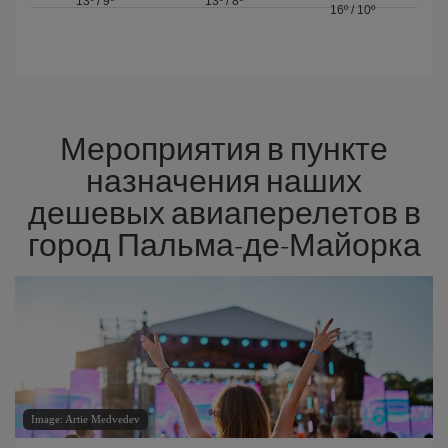
13º
/
9º
13º
/
8º
16º
/
10º
Мероприятия в пункте
назначения наших
дешевых авиаперелетов в
город Пальма-де-Майорка
Image: Artie Medvedev