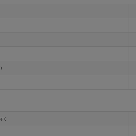
)
орт)