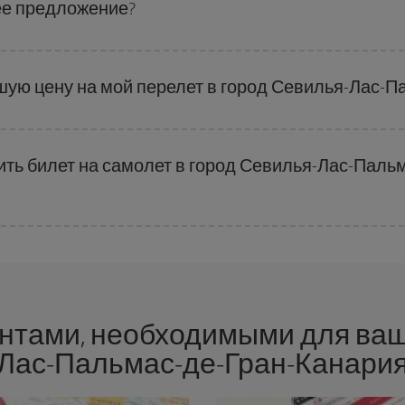
ее предложение?
ниже цены. Цены зависят от количества мест, оставшихся на рейсе, и 
упать заранее
крайне важно
, чтобы получить
дешевые билеты
.
шую цену на мой перелет в город Севилья-Лас-П
ы, чтобы гарантировать вам лучшую цену в соответствии с вашими потр
ить билет на самолет в город Севилья-Лас-Паль
нь недели. Главное при поиске лучших цен -
бронировать заранее и п
 Кроме того, если вы будете искать рейсы с небольшим допуском по дат
нтами, необходимыми для ваш
Лас-Пальмас-де-Гран-Канари