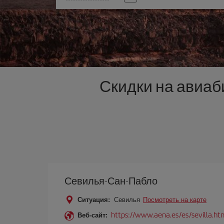
опцию
Скидки на авиаб
Севилья-Сан-Пабло
Ситуация:
Севилья
Посмотреть на карте
https://www.aena.es/es/sevilla.ht
Веб-сайт: