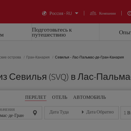
Россия - RU
Компании
Подготовьтесь к
Опыт
ем
путешествию
ские острова
Гран-Канария
Севилья - Лас-Пальмас-де-Гран-Канария
 Севилья (SVQ) в Лас-Пальмас
ПЕРЕЛЕТ
ОТЕЛЬ
АВТОМОБИЛЬ
ЗНАЧЕНИЯ
Дата Туда
Дата Обратно
1
В
Введите дату в формате день/месяц/год
Введите дату в формате де