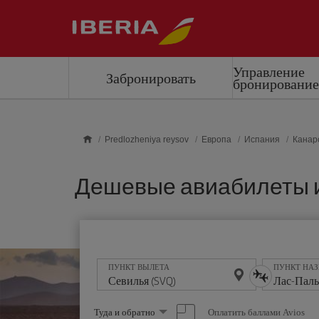
Skip to main content
Управление
Забронировать
бронировани
Predlozheniya reysov
Европа
Испания
Канар
Дешевые авиабилеты из
ПУНКТ ВЫЛЕТА
ПУНКТ НА
Выберите
Оплатить баллами Avios
Туда и обратно