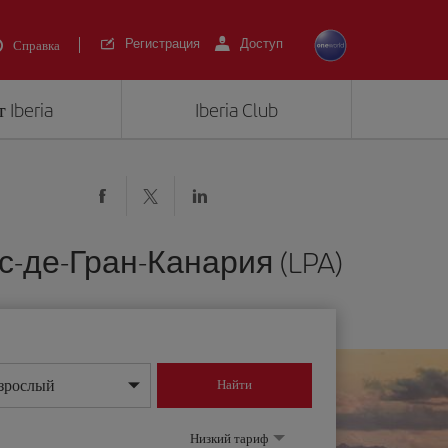
Регистрация
Доступ
Справка
 Iberia
Iberia Club
-де-Гран-Канария (LPA)
зрослый
Найти
нь/месяц/год
Низкий тариф