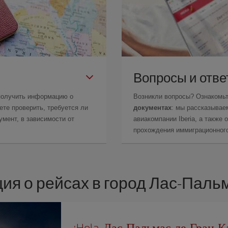
Вопросы и отв
получить информацию о
Возникли вопросы? Ознакомь
те проверить, требуется ли
документах
: мы рассказывае
мент, в зависимости от
авиакомпании Iberia, а также
прохождения иммиграционного
я о рейсах в город Лас-Паль
¡Hola, Лас-Пальмас-де-Гран-К