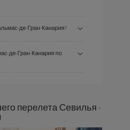
от того, доступны ли самые дешевые тарифы
альмас-де-Гран-Канария?
ебностями. Базовый тариф гарантирует самый
мас-де-Гран-Канария по
роявлять гибкость.
Обычно
чем раньше
вы
е и времени вылета, вы сможете
выбрать
его перелета Севилья -
я