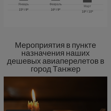
Январь
Февраль
Март
15º
/
9º
16º
/
9º
18º
/
10º
Мероприятия в пункте
назначения наших
дешевых авиаперелетов в
город Танжер