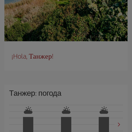
¡Hola, Танжер!
Танжер: погода