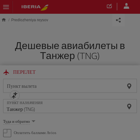
Skip to main content
Predlozheniya reysov
Дешевые авиабилеты в
Танжер (TNG)
ПЕРЕЛЕТ
Пункт вылета
ПУНКТ НАЗНАЧЕНИЯ
Выберите
Туда и обратно
опцию
Оплатить баллами Avios