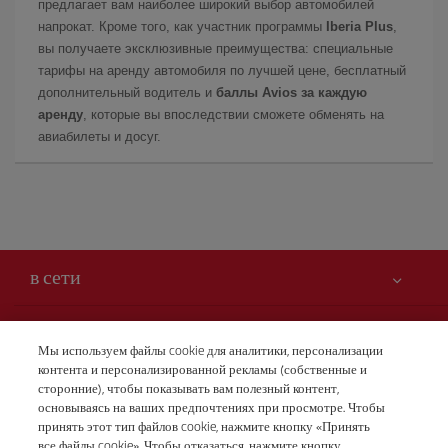
предлагает вам наиболее широкий выбор автомобилей
напрокат. Кроме того, как участник программы
Iberia Plus
,
вы получаете эксклюзивные преимущества: специальные
тарифы на аренду автомобиля по лучшей цене, бесплатный
дополнительный водитель и
баллы Avios за каждую
аренду
, которые вы впоследствии сможете обменять на
авиабилеты и досуг.
в сети
Вам может быть интересно
Мы используем файлы cookie для аналитики, персонализации
контента и персонализированной рекламы (собственные и
Безопасность — прежде всего
Iberia – это также
сторонние), чтобы показывать вам полезный контент,
Заявление о доступности
основываясь на ваших предпочтениях при просмотре. Чтобы
новости и новинки
принять этот тип файлов cookie, нажмите кнопку «Принять
Обязательства по обслуживанию
Наши условия
все файлы cookie». Чтобы отказаться, нажмите кнопку