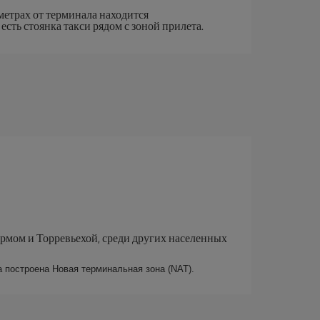
метрах от терминала находится
сть стоянка такси рядом с зоной прилета.
ормом и Торревьехой, среди других населенных
а построена Новая терминальная зона (NAT).