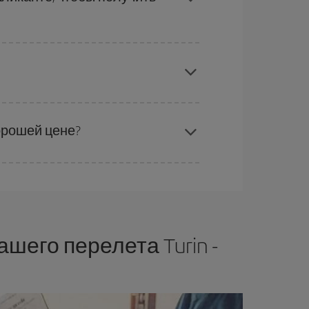
от того, доступны ли самые дешевые тарифы
ебностями. Базовый тариф гарантирует самый
хорошей цене?
роявлять гибкость.
Обычно
чем раньше
вы
е и времени вылета, вы сможете
выбрать
его перелета Turin -