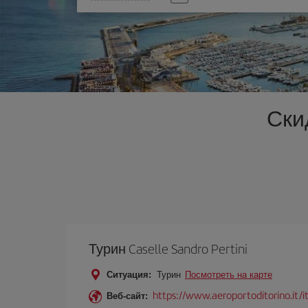
опцию
Ски
Турин Caselle Sandro Pertini
Ситуация:
Турин
Посмотреть на карте
https://www.aeroportoditorino.it/i
Веб-сайт: