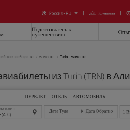
Россия - RU
Компании
Подготовьтесь к
Опыт
ем
путешествию
сийское сообщество
Аликанте
Turin - Аликанте
иабилеты из Turin (TRN) в Али
ПЕРЕЛЕТ
ОТЕЛЬ
АВТОМОБИЛЬ
ЗНАЧЕНИЯ
Дата Туда
Дата Обратно
1
В
Введите дату в формате день/месяц/год
Введите дату в формате де