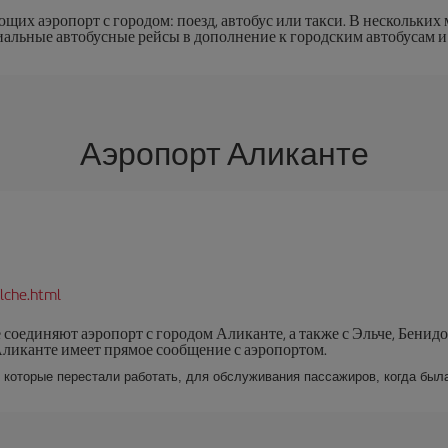
щих аэропорт с городом: поезд, автобус или такси. В нескольких 
альные автобусные рейсы в дополнение к городским автобусам и е
Аэропорт Аликанте
lche.html
 соединяют аэропорт с городом Аликанте, а также с Эльче, Бенид
Аликанте имеет прямое сообщение с аэропортом.
 которые перестали работать, для обслуживания пассажиров, когда был