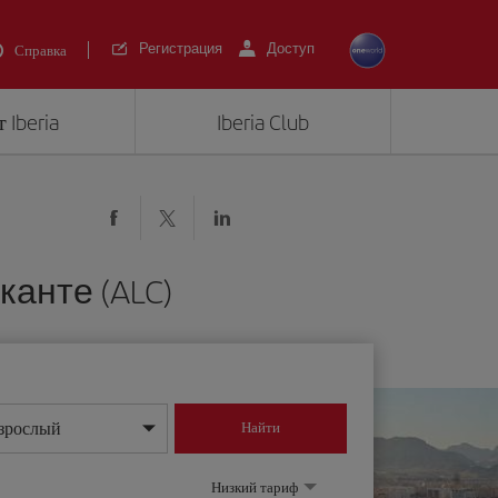
Регистрация
Доступ
Справка
 Iberia
Iberia Club
канте (ALC)
зрослый
Найти
нь/месяц/год
Низкий тариф