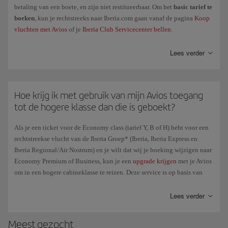
betaling van een boete, en zijn niet restitueerbaar. Om het
basic tarief te
boeken
, kun je rechtstreeks naar Iberia.com gaan vanaf de pagina
Koop
vluchten met Avios
of je
Iberia Club Servicecenter bellen
.
Lees verder
Hoe krijg ik met gebruik van mijn Avios toegang
tot de hogere klasse dan die is geboekt?
Als je een ticket voor de Economy class (tarief Y, B of H) hebt voor een
rechtstreekse vlucht van de Iberia Groep* (Iberia, Iberia Express en
Iberia Regional/Air Nostrum) en je wilt dat wij je boeking wijzigen naar
Economy Premium of Business, kun je een
upgrade krijgen
met je Avios
om in een hogere cabineklasse te reizen. Deze service is op basis van
beschikbaarheid.
Lees verder
*Uitgezonderd vluchten van Puente Aéreo en vluchten die door andere
maatschappijen worden uitgevoerd.
Meest gezocht