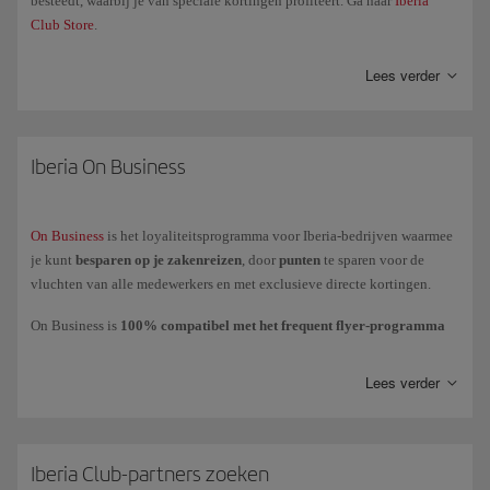
besteedt, waarbij je van speciale kortingen profiteert. Ga naar
Iberia
Club Store
.
Lees verder
Iberia On Business
On Business
is het loyaliteitsprogramma voor Iberia-bedrijven waarmee
je kunt
besparen op je zakenreizen
, door
punten
te sparen voor de
vluchten van alle medewerkers en met exclusieve directe kortingen.
On Business is
100% compatibel met het frequent flyer-programma
van Iberia Club
, waardoor het bedrijf On Business-punten spaart terwijl
de medewerkers
Avios
sparen op hun account of persoonlijk kaart.
Lees verder
Je kunt
On Business-punten gebruiken
om te vliegen met de Iberia
Groep (Iberia, Iberia Express en Iberia Regional Air Nostrum), British
Airways en American Airlines en te upgraden naar premium cabines bij
Iberia en British Airways.
Iberia Club-partners zoeken