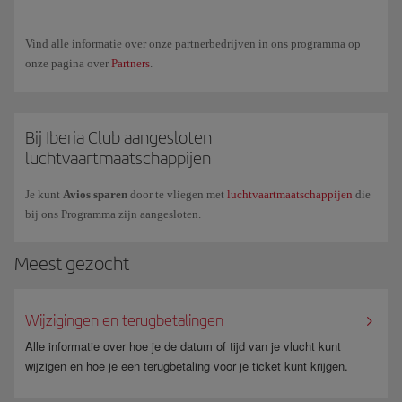
Als je meer vragen hebt, raadpleeg dan onze meest bezochte pagina met
veelgestelde vragen (FAQ)
of je kunt ook commerciële informatie
Vind alle informatie over onze partnerbedrijven in ons programma op
aanvragen via ons
formulier
.
onze pagina over
Partners
.
Bij Iberia Club aangesloten
luchtvaartmaatschappijen
Je kunt
Avios sparen
door te vliegen met
luchtvaartmaatschappijen
die
bij ons Programma zijn aangesloten.
Meest gezocht
Wijzigingen en terugbetalingen
Alle informatie over hoe je de datum of tijd van je vlucht kunt
wijzigen en hoe je een terugbetaling voor je ticket kunt krijgen.