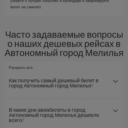
узнайте о лучших событиях в календаре и забронируйте
билет на самолет.
Часто задаваемые вопросы
о наших дешевых рейсах в
Автономный город Мелилья
Раскрыть все
Как получить самый дешевый билет в
город Автономный город Мелилья?
Вы можете сэкономить на перелете и получить самый
дешевый авиабилет, если будете избегать пиковых дат,
В какие дни авиабилеты в город
Автономный город Мелилья дешевле
покупать заранее и сможете гибко выбирать даты и время
всего?
перелета туда и обратно. Кроме того, если вы еще не
определились с конкретным пунктом назначения своего