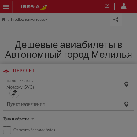
Skip to main content
Predlozheniya reysov
Дешевые авиабилеты в
Автономный город Мелилья
ПЕРЕЛЕТ
ПУНКТ ВЫЛЕТА
Пункт назначения
Выберите
Туда и обратно
опцию
Оплатить баллами Avios