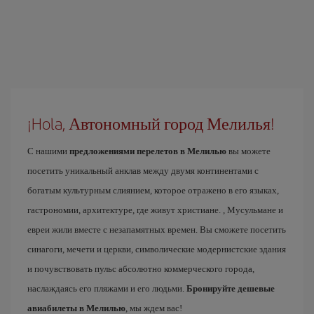
¡Hola, Автономный город Мелилья!
С нашими
предложениями перелетов в Мелилью
вы можете
посетить уникальный анклав между двумя континентами с
богатым культурным слиянием, которое отражено в его языках,
гастрономии, архитектуре, где живут христиане. , Мусульмане и
евреи жили вместе с незапамятных времен. Вы сможете посетить
синагоги, мечети и церкви, символические модернистские здания
и почувствовать пульс абсолютно коммерческого города,
наслаждаясь его пляжами и его людьми.
Бронируйте дешевые
авиабилеты в Мелилью
, мы ждем вас!