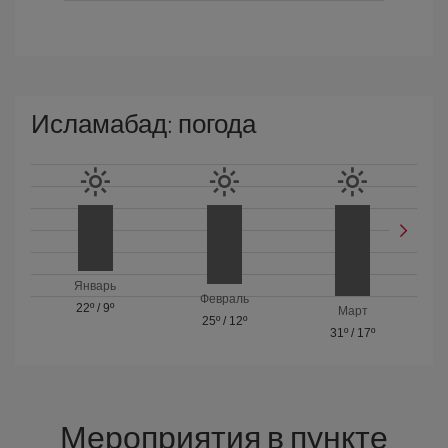
Исламабад: погода
Январь
Февраль
22º
/
9º
Март
25º
/
12º
31º
/
17º
Мероприятия в пункте