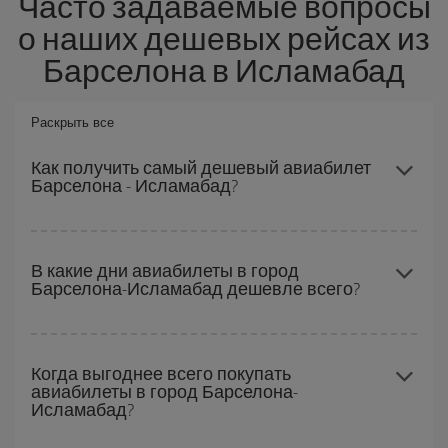
Часто задаваемые вопросы
о наших дешевых рейсах из
Барселона в Исламабад
Раскрыть все
Как получить самый дешевый авиабилет
Барселона - Исламабад?
Вы можете сэкономить на перелете Барселона - Исламабад-
dest и получить самый дешевый авиабилет, если будете
В какие дни авиабилеты в город
Барселона-Исламабад дешевле всего?
избегать пиковых дат, покупать заранее и сможете гибко
выбирать даты и время перелета туда и обратно.
Чтобы узнать, в какие дни вам дешевле лететь, вам просто
нужно сделать запрос в нашей
поисковой системе дешевых
Когда выгоднее всего покупать
авиабилеты в город Барселона-
авиабилетов
. Расскажите, откуда вы летите, куда хотите
Исламабад?
поехать и на какие даты запланировали поездку. Мы покажем
вам самые дешевые авиабилеты не только
по вашему