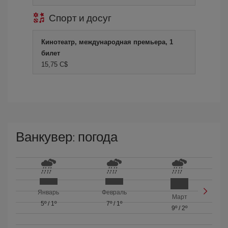
Спорт и досуг
Кинотеатр, международная премьера, 1
билет
15,75 C$
Ванкувер: погода
Январь
Февраль
Март
5º
/
1º
7º
/
1º
9º
/
2º