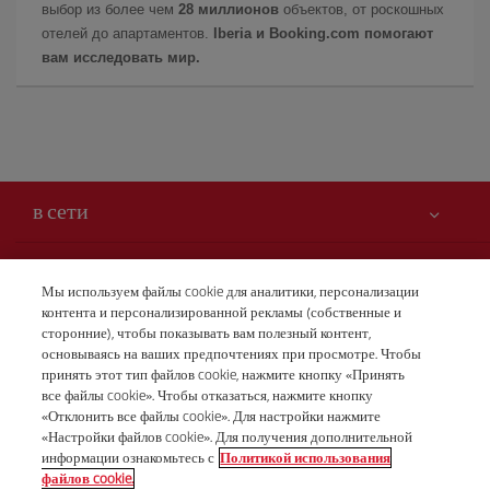
выбор из более чем
28 миллионов
объектов, от роскошных
отелей до апартаментов.
Iberia и Booking.com помогают
вам исследовать мир.
в сети
Вам может быть интересно
Мы используем файлы cookie для аналитики, персонализации
контента и персонализированной рекламы (собственные и
Безопасность — прежде всего
Iberia – это также
сторонние), чтобы показывать вам полезный контент,
Заявление о доступности
основываясь на ваших предпочтениях при просмотре. Чтобы
новости и новинки
принять этот тип файлов cookie, нажмите кнопку «Принять
Обязательства по обслуживанию
Наши условия
все файлы cookie». Чтобы отказаться, нажмите кнопку
Группа Iberia
Карта Iberia.com
«Отклонить все файлы cookie». Для настройки нажмите
Правовая информация
«Настройки файлов cookie». Для получения дополнительной
Акционеры и инвесторы
Бронирования
информации ознакомьтесь с
Политикой использования
Условия перевозки
+7 (8) 495 258 84 10
Наши альянсы
файлов cookie.