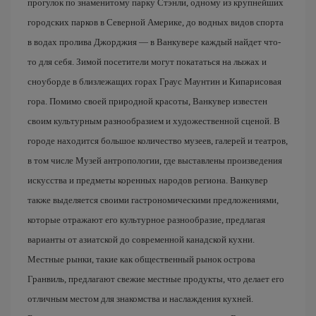
прогулок по знаменитому парку Стэнли, одному из крупнейших
городских парков в Северной Америке, до водных видов спорта
в водах пролива Джорджия — в Ванкувере каждый найдет что-
то для себя. Зимой посетители могут покататься на лыжах и
сноуборде в близлежащих горах Граус Маунтин и Кипарисовая
гора. Помимо своей природной красоты, Ванкувер известен
своим культурным разнообразием и художественной сценой. В
городе находится большое количество музеев, галерей и театров,
в том числе Музей антропологии, где выставлены произведения
искусства и предметы коренных народов региона. Ванкувер
также выделяется своими гастрономическими предложениями,
которые отражают его культурное разнообразие, предлагая
варианты от азиатской до современной канадской кухни.
Местные рынки, такие как общественный рынок острова
Гранвиль, предлагают свежие местные продукты, что делает его
отличным местом для знакомства и наслаждения кухней.