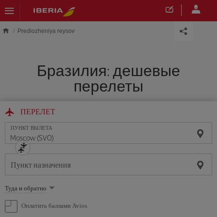
Skip to main content
Predlozheniya reysov
Бразилия: дешевые
перелеты
ПЕРЕЛЕТ
ПУНКТ ВЫЛЕТА
Пункт назначения
Выберите
Туда и обратно
опцию
Оплатить баллами Avios