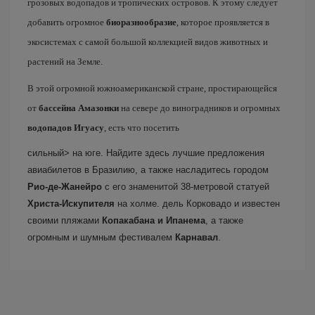
грозовых водопадов и тропических островов. К этому следует
добавить огромное
биоразнообразие
, которое проявляется в
экосистемах с самой большой коллекцией видов животных и
растений на Земле.
В этой огромной южноамериканской стране, простирающейся
от
бассейна Амазонки
на севере до виноградников и огромных
водопадов Игуасу
, есть что посетить
сильный> на юге. Найдите здесь лучшие предложения
авиабилетов в Бразилию, а также насладитесь городом
Рио-де-Жанейро
с его знаменитой 38-метровой статуей
Христа-Искупителя
на холме. дель Корковадо и известен
своими пляжами
Копакабана и Ипанема
, а также
огромным и шумным фестивалем
Карнавал
.