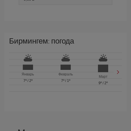
Бирмингем: погода
Январь
Февраль
Март
7º
/
2º
7º
/
1º
9º
/
2º