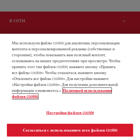
в сети
Вам может быть интересно
Мы используем файлы cookie для аналитики, персонализации
контента и персонализированной рекламы (собственные и
Безопасность — прежде всего
Iberia – это также
сторонние), чтобы показывать вам полезный контент,
Заявление о доступности
основываясь на ваших предпочтениях при просмотре. Чтобы
новости и новинки
принять этот тип файлов cookie, нажмите кнопку «Принять
Обязательства по обслуживанию
Наши условия
все файлы cookie». Чтобы отказаться, нажмите кнопку
Группа Iberia
Карта Iberia.com
«Отклонить все файлы cookie». Для настройки нажмите
Правовая информация
«Настройки файлов cookie». Для получения дополнительной
Акционеры и инвесторы
Бронирования
информации ознакомьтесь с
Политикой использования
Условия перевозки
+7 (8) 495 258 84 10
Наши альянсы
файлов cookie.
Права пассажира
British Airways
Понедельник - пятница 10:00 - 19:00 (английский и
Настройки файлов cookie
Общие условия программы Iberia Club
русский языки).
Условия регистрации на сайте iberia.com
© Iberia 2026
Согласиться с использованием всех файлов cookie
Политика защиты персональных данных