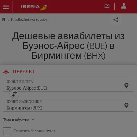
Skip to main content
Predlozheniya reysov
Дешевые авиабилеты из
Буэнос-Айрес (BUE) в
Бирмингем (BHX)
ПЕРЕЛЕТ
ПУНКТ ВЫЛЕТА
ПУНКТ НАЗНАЧЕНИЯ
Выберите
Туда и обратно
опцию
Оплатить баллами Avios