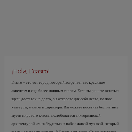
¡Hola, Глазго!
Глазго – это тот город, который встречает вас красивым
акцентом и еще более мощным теплом. Если вы решите остаться
здесь достаточно долго, вы откроете для себя место, полное
культуры, музыки и характера. Вы можете посетить бесплатные
музеи мирового класса, полюбоваться викторианской
архитектурой или заблудиться в пабе с живой музыкой, который
вы не хотите заканчивать. У Глазго есть душа. Смесь гордости,