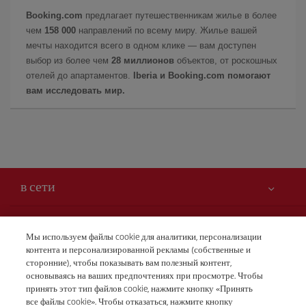
Booking.com
предлагает путешественникам жилье в более
чем
158 000
направлений по всему миру. Жилье вашей
мечты находится всего в одном клике — вам доступен
выбор из более чем
28 миллионов
объектов, от роскошных
отелей до апартаментов.
Iberia и Booking.com помогают
вам исследовать мир.
в сети
Вам может быть интересно
Мы используем файлы cookie для аналитики, персонализации
контента и персонализированной рекламы (собственные и
Безопасность — прежде всего
Iberia – это также
сторонние), чтобы показывать вам полезный контент,
Заявление о доступности
основываясь на ваших предпочтениях при просмотре. Чтобы
новости и новинки
принять этот тип файлов cookie, нажмите кнопку «Принять
Обязательства по обслуживанию
Наши условия
все файлы cookie». Чтобы отказаться, нажмите кнопку