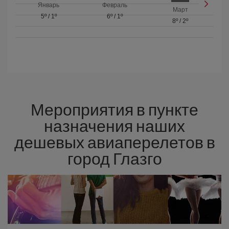
Январь
Февраль
Март
5º
/
1º
6º
/
1º
8º
/
2º
Мероприятия в пункте
назначения наших
дешевых авиаперелетов в
город Глазго