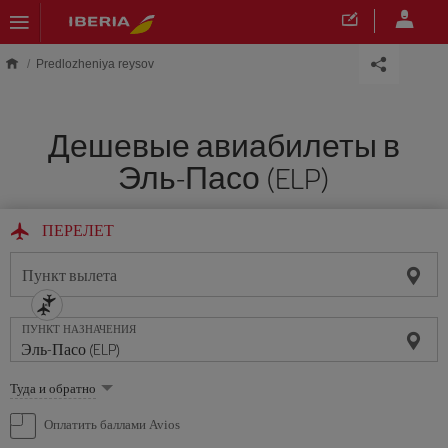
Skip to main content
Predlozheniya reysov
Дешевые авиабилеты в
Эль-Пасо (ELP)
ПЕРЕЛЕТ
Пункт вылета
ПУНКТ НАЗНАЧЕНИЯ
Выберите
Туда и обратно
опцию
Оплатить баллами Avios