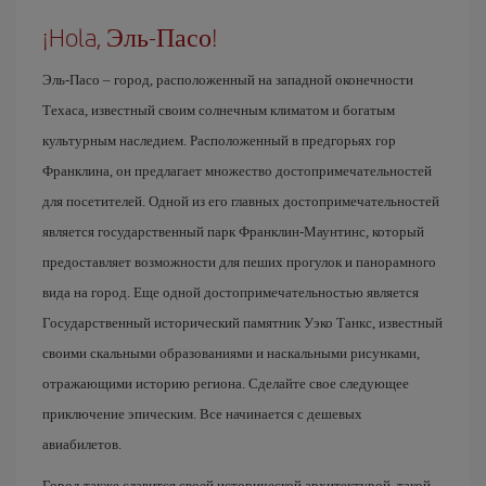
¡Hola, Эль-Пасо!
Эль-Пасо – город, расположенный на западной оконечности
Техаса, известный своим солнечным климатом и богатым
культурным наследием. Расположенный в предгорьях гор
Франклина, он предлагает множество достопримечательностей
для посетителей. Одной из его главных достопримечательностей
является государственный парк Франклин-Маунтинс, который
предоставляет возможности для пеших прогулок и панорамного
вида на город. Еще одной достопримечательностью является
Государственный исторический памятник Уэко Танкс, известный
своими скальными образованиями и наскальными рисунками,
отражающими историю региона. Сделайте свое следующее
приключение эпическим. Все начинается с дешевых
авиабилетов.
Город также славится своей исторической архитектурой, такой