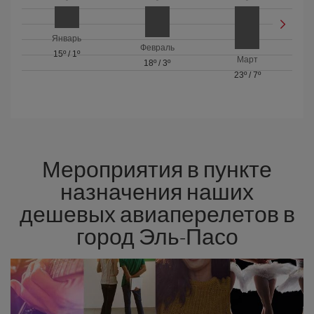
Январь
Февраль
15º
/
1º
Март
18º
/
3º
23º
/
7º
Мероприятия в пункте
назначения наших
дешевых авиаперелетов в
город Эль-Пасо