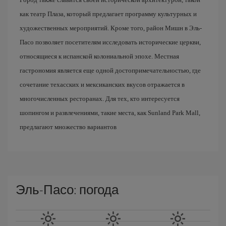
как театр Плаза, который предлагает программу культурных и
художественных мероприятий. Кроме того, район Мишн в Эль-
Пасо позволяет посетителям исследовать исторические церкви,
относящиеся к испанской колониальной эпохе. Местная
гастрономия является еще одной достопримечательностью, где
сочетание техасских и мексиканских вкусов отражается в
многочисленных ресторанах. Для тех, кто интересуется
шопингом и развлечениями, такие места, как Sunland Park Mall,
предлагают множество вариантов
Эль-Пасо: погода