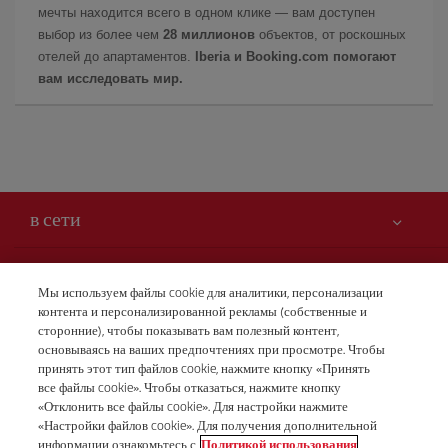
мечты находится всего в одном клике — вам доступен
выбор из более чем
28 миллионов
объектов, от роскошных
отелей до апартаментов.
Iberia и Booking.com помогают
вам исследовать мир.
в сети
Вам может быть интересно
Мы используем файлы cookie для аналитики, персонализации
контента и персонализированной рекламы (собственные и
Безопасность — прежде всего
Iberia – это также
сторонние), чтобы показывать вам полезный контент,
Заявление о доступности
основываясь на ваших предпочтениях при просмотре. Чтобы
новости и новинки
принять этот тип файлов cookie, нажмите кнопку «Принять
Обязательства по обслуживанию
Наши условия
все файлы cookie». Чтобы отказаться, нажмите кнопку
Группа Iberia
Карта Iberia.com
«Отклонить все файлы cookie». Для настройки нажмите
Правовая информация
«Настройки файлов cookie». Для получения дополнительной
Акционеры и инвесторы
Бронирования
информации ознакомьтесь с
Политикой использования