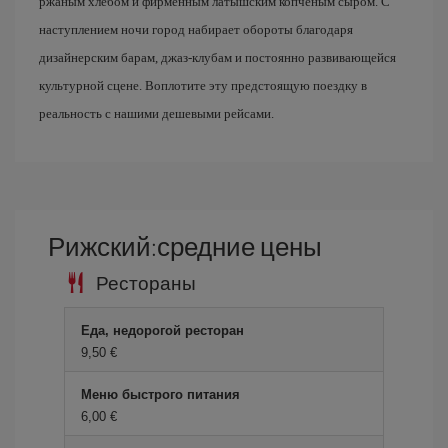
ржаным хлебом и фирменным латышским копченым сыром. С
наступлением ночи город набирает обороты благодаря
дизайнерским барам, джаз-клубам и постоянно развивающейся
культурной сцене. Воплотите эту предстоящую поездку в
реальность с нашими дешевыми рейсами.
Рижский:средние цены
Рестораны
Еда, недорогой ресторан
9,50 €
Меню быстрого питания
6,00 €