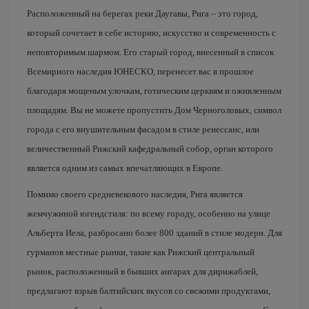
Расположенный на берегах реки Даугавы, Рига – это город,
который сочетает в себе историю, искусство и современность с
неповторимым шармом. Его старый город, внесенный в список
Всемирного наследия ЮНЕСКО, перенесет вас в прошлое
благодаря мощеным улочкам, готическим церквям и оживленным
площадям. Вы не можете пропустить Дом Черноголовых, символ
города с его внушительным фасадом в стиле ренессанс, или
величественный Рижский кафедральный собор, орган которого
является одним из самых впечатляющих в Европе.
Помимо своего средневекового наследия, Рига является
жемчужиной югендстиля: по всему городу, особенно на улице
Альберта Иела, разбросано более 800 зданий в стиле модерн. Для
гурманов местные рынки, такие как Рижский центральный
рынок, расположенный в бывших ангарах для дирижаблей,
предлагают взрыв балтийских вкусов со свежими продуктами,