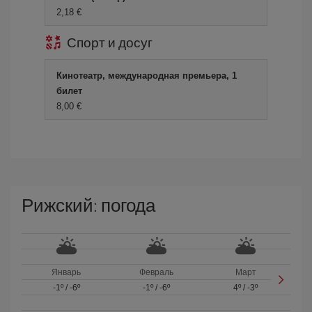
2,18 €
Спорт и досуг
Кинотеатр, международная премьера, 1
билет
8,00 €
Рижский: погода
Январь
Февраль
Март
-1º
/
-6º
-1º
/
-6º
4º
/
-3º