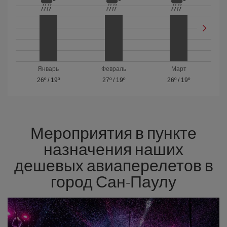
Январь
Февраль
Март
26º
/
19º
27º
/
19º
26º
/
19º
Мероприятия в пункте
назначения наших
дешевых авиаперелетов в
город Сан-Паулу