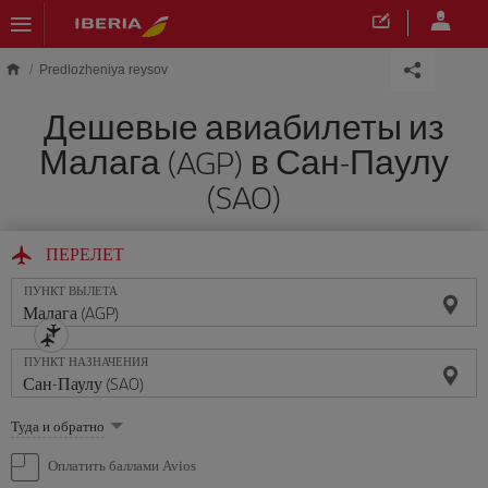
Skip to main content
Predlozheniya reysov
Дешевые авиабилеты из
Малага (AGP) в Сан-Паулу
(SAO)
ПЕРЕЛЕТ
ПУНКТ ВЫЛЕТА
ПУНКТ НАЗНАЧЕНИЯ
Выберите
Туда и обратно
опцию
Оплатить баллами Avios