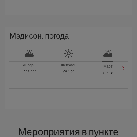
Мэдисон: погода
Январь
Февраль
Март
-2º
/
-11º
0º
/
-9º
7º
/
-3º
Мероприятия в пункте