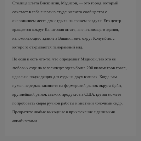
Столица штата Висконсин, Мэдисон, — это город, который
сочетает в себе энергию студенческого сообщества с
очарованием места для отдыха на свежем воздухе. Его центр
вращается вокруг Капитолия штата, впечатляющего здания,
напоминающего здание в Вашингтоне, округ Колумбия, с
которого открывается панорамный вид.
Но если и есть что-то, что определяет Мэдисон, так это ее
любовь к езде на велосипеде: здесь более 200 километров трасс,
идеально подходящих для езды на двух колесах. Когда вам
нужен перерыв, загляните на фермерский рынок округа Дейн,
крупнейший рынок свежих продуктов в США, где вы можете
попробовать сыры ручной работы и местный яблочный сидр.
Превратите любые выходные в приключение с дешевыми
авиабилетами.