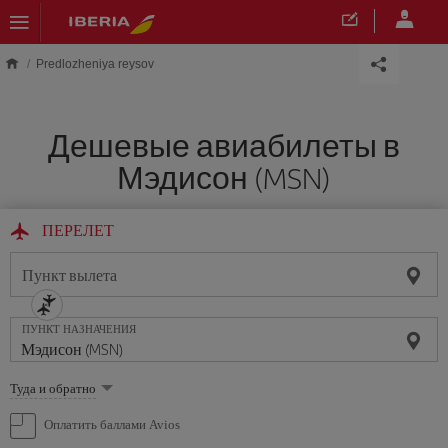
Skip to main content
Predlozheniya reysov
Дешевые авиабилеты в
Мэдисон (MSN)
ПЕРЕЛЕТ
Пункт вылета
ПУНКТ НАЗНАЧЕНИЯ
Выберите
Туда и обратно
опцию
Оплатить баллами Avios