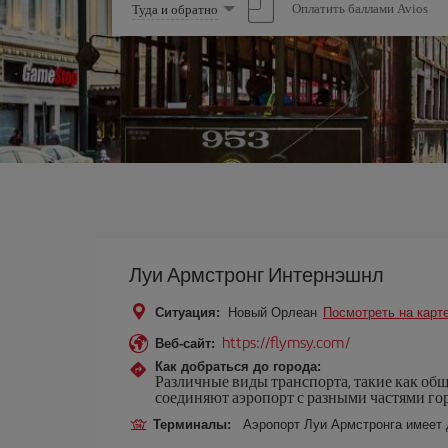
Выберите
Оплатить баллами Avios
Туда и обратно
опцию
Луи Армстронг Интернэшнл
Ситуация:
Новый Орлеан
Посмотреть на карт
https://flymsy.com/
Веб-сайт:
Как добраться до города:
Различные виды транспорта, такие как общ
соединяют аэропорт с разными частями горо
Терминалы:
Аэропорт Луи Армстронга имеет 