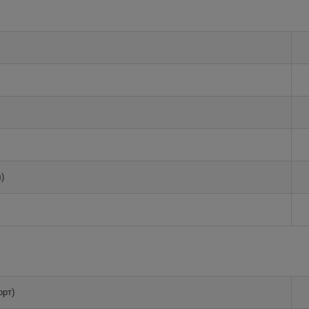
)
орт)