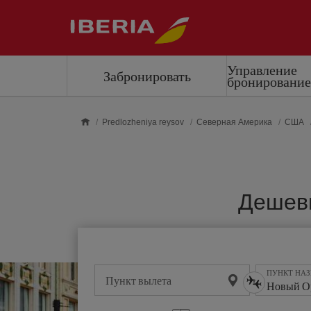
Skip to main content
Управление
Забронировать
бронировани
Predlozheniya reysov
Северная Америка
США
Дешевы
ПУНКТ НА
Пункт вылета