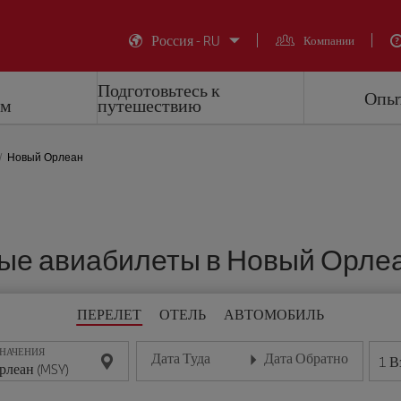
Россия - RU
Компании
Подготовьтесь к
Опыт
ем
путешествию
Новый Орлеан
е авиабилеты в Новый Орлеа
ПЕРЕЛЕТ
ОТЕЛЬ
АВТОМОБИЛЬ
ЗНАЧЕНИЯ
Дата Туда
Дата Обратно
1
В
Введите дату в формате день/месяц/год
Введите дату в формате де