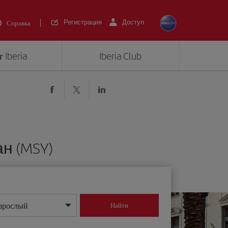
Регистрация
Доступ
Справка
 Iberia
Iberia Club
н (MSY)
зрослый
Найти
нь/месяц/год