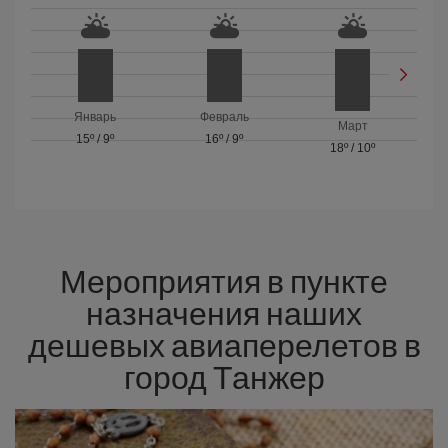
Январь
Февраль
Март
15º
/
9º
16º
/
9º
18º
/
10º
Мероприятия в пункте
назначения наших
дешевых авиаперелетов в
город Танжер