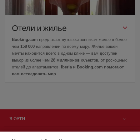
Отели и жилье
Booking.com
предлагает путешественникам жилье в более
чем
158 000
направлений по всему миру. Жилье вашей
мечты находится всего в одном клике — вам доступен
выбор из более чем
28 миллионов
объектов, от роскошных
отелей до апартаментов.
Iberia и Booking.com помогают
вам исследовать мир.
в сети
Вам может быть интересно