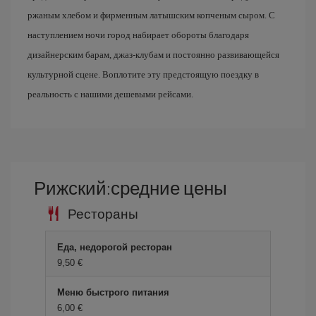
ржаным хлебом и фирменным латышским копченым сыром. С
наступлением ночи город набирает обороты благодаря
дизайнерским барам, джаз-клубам и постоянно развивающейся
культурной сцене. Воплотите эту предстоящую поездку в
реальность с нашими дешевыми рейсами.
Рижский:средние цены
Рестораны
Еда, недорогой ресторан
9,50 €
Меню быстрого питания
6,00 €