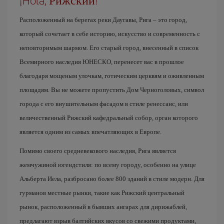
¡Hola, Рижский!
Расположенный на берегах реки Даугавы, Рига – это город,
который сочетает в себе историю, искусство и современность с
неповторимым шармом. Его старый город, внесенный в список
Всемирного наследия ЮНЕСКО, перенесет вас в прошлое
благодаря мощеным улочкам, готическим церквям и оживленным
площадям. Вы не можете пропустить Дом Черноголовых, символ
города с его внушительным фасадом в стиле ренессанс, или
величественный Рижский кафедральный собор, орган которого
является одним из самых впечатляющих в Европе.
Помимо своего средневекового наследия, Рига является
жемчужиной югендстиля: по всему городу, особенно на улице
Альберта Иела, разбросано более 800 зданий в стиле модерн. Для
гурманов местные рынки, такие как Рижский центральный
рынок, расположенный в бывших ангарах для дирижаблей,
предлагают взрыв балтийских вкусов со свежими продуктами,