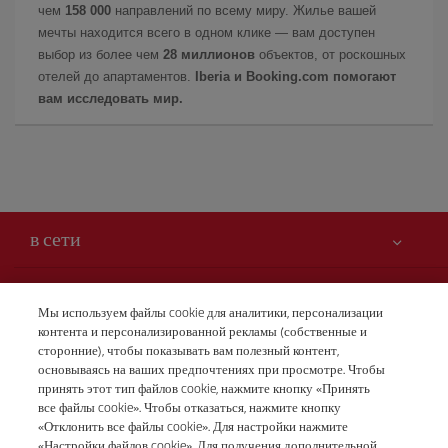
чем
158 000
направлений по всему миру. Жилье вашей
мечты находится всего в одном клике — вам доступен
выбор из более чем
28 миллионов
объектов, от роскошных
отелей до апартаментов.
Iberia и Booking.com помогают
вам исследовать мир.
в сети
Вам может быть интересно
Мы используем файлы cookie для аналитики, персонализации
контента и персонализированной рекламы (собственные и
Безопасность — прежде всего
Iberia – это также
сторонние), чтобы показывать вам полезный контент,
Заявление о доступности
основываясь на ваших предпочтениях при просмотре. Чтобы
новости и новинки
принять этот тип файлов cookie, нажмите кнопку «Принять
Обязательства по обслуживанию
Наши условия
все файлы cookie». Чтобы отказаться, нажмите кнопку
Группа Iberia
Карта Iberia.com
«Отклонить все файлы cookie». Для настройки нажмите
Правовая информация
«Настройки файлов cookie». Для получения дополнительной