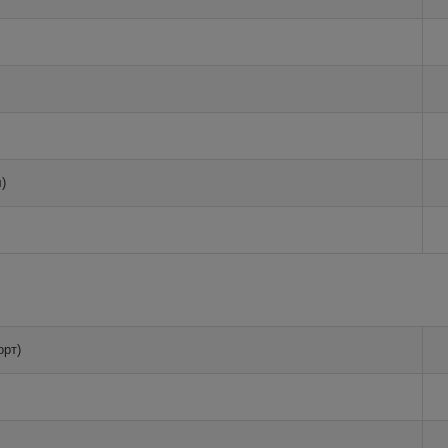
)
орт)