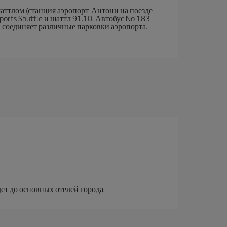
аттлом (станция аэропорт-Антони на поезде
irports Shuttle и шаттл 91.10. Автобус No 183
й соединяет различные парковки аэропорта.
.
ет до основных отелей города.