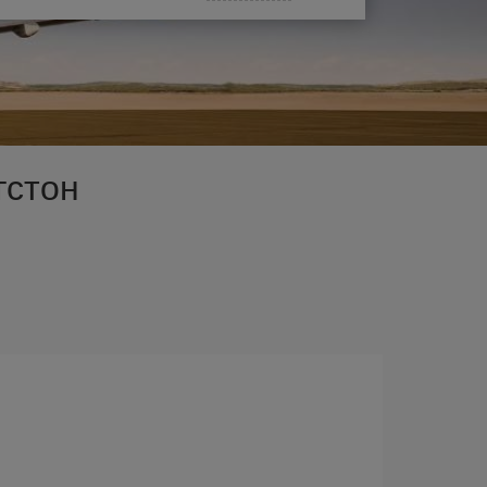
гстон