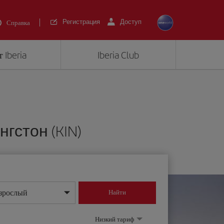
Регистрация
Доступ
Справка
 Iberia
Iberia Club
гстон (KIN)
зрослый
Найти
нь/месяц/год
Низкий тариф