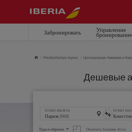
Skip to main content
Управление
Забронировать
бронировани
Predlozheniya reysov
Центральная Америка и Кар
Дешевые ав
ПУНКТ ВЫЛЕТА
ПУНКТ НА
Выберите
Оплатить баллами Avios
Туда и обратно