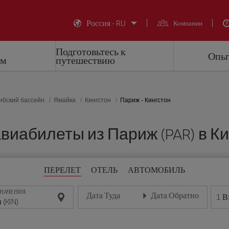
Россия - RU
Компании
Подготовьтесь к
Опыт
ем
путешествию
ибский бассейн
Ямайка
Кингстон
Париж - Кингстон
иабилеты из Париж (PAR) в Кин
ПЕРЕЛЕТ
ОТЕЛЬ
АВТОМОБИЛЬ
ЗНАЧЕНИЯ
Дата Туда
Дата Обратно
1
В
Введите дату в формате день/месяц/год
Введите дату в формате де