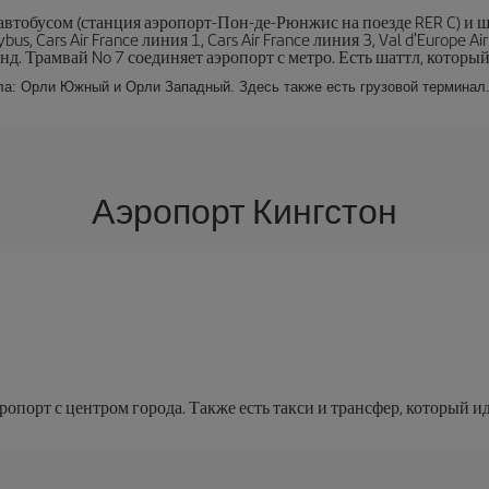
втобусом (станция аэропорт-Пон-де-Рюнжис на поезде RER C) и ш
us, Cars Air France линия 1, Cars Air France линия 3, Val d'Europe A
. Трамвай No 7 соединяет аэропорт с метро. Есть шаттл, которы
ла: Орли Южный и Орли Западный. Здесь также есть грузовой терминал
Аэропорт Кингстон
опорт с центром города. Также есть такси и трансфер, который ид