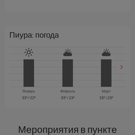
Пиура: погода
Январь
Февраль
Март
33º
/
22º
33º
/
23º
33º
/
23º
Мероприятия в пункте