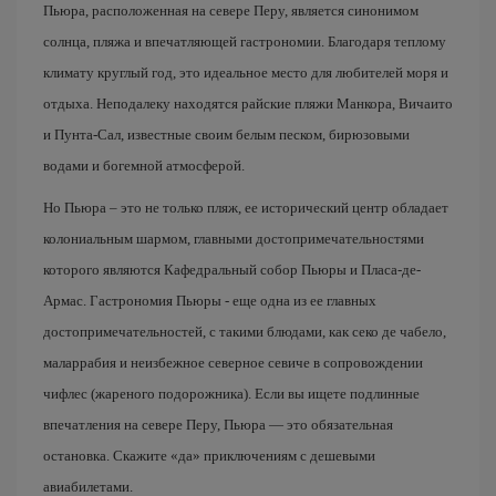
Пьюра, расположенная на севере Перу, является синонимом
солнца, пляжа и впечатляющей гастрономии. Благодаря теплому
климату круглый год, это идеальное место для любителей моря и
отдыха. Неподалеку находятся райские пляжи Манкора, Вичаито
и Пунта-Сал, известные своим белым песком, бирюзовыми
водами и богемной атмосферой.
Но Пьюра – это не только пляж, ее исторический центр обладает
колониальным шармом, главными достопримечательностями
которого являются Кафедральный собор Пьюры и Пласа-де-
Армас. Гастрономия Пьюры - еще одна из ее главных
достопримечательностей, с такими блюдами, как секо де чабело,
маларрабия и неизбежное северное севиче в сопровождении
чифлес (жареного подорожника). Если вы ищете подлинные
впечатления на севере Перу, Пьюра — это обязательная
остановка. Скажите «да» приключениям с дешевыми
авиабилетами.