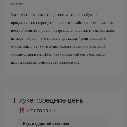
жителей.
Здесь можно заняться снорклингом в скрытых бухтах,
прогуляться по старому городу с его китайскими колониальными
постройками или просто потерять счет времени в гамаке с видом
на море. Пхукет – это то место, где каждый день становится
открыткой, и где тело и душа находят гармонию, с которой
сложно сравниться. Получите уникальный опыт благодаря
нашим дешевым рейсам в это направление.
Пхукет:средние цены
Рестораны
Еда, недорогой ресторан