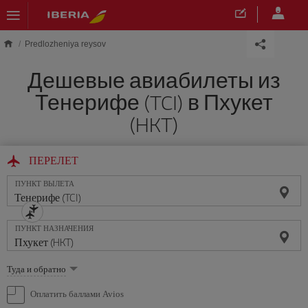
Skip to main content
Predlozheniya reysov
Дешевые авиабилеты из
Тенерифе (TCI) в Пхукет
(HKT)
ПЕРЕЛЕТ
ПУНКТ ВЫЛЕТА
ПУНКТ НАЗНАЧЕНИЯ
Выберите
Туда и обратно
опцию
Оплатить баллами Avios