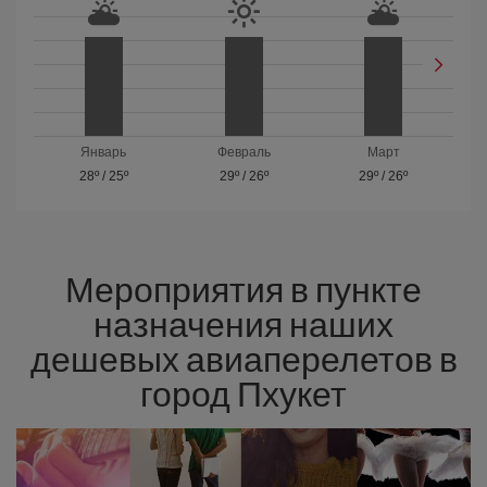
Январь
Февраль
Март
28º
/
25º
29º
/
26º
29º
/
26º
Мероприятия в пункте
назначения наших
дешевых авиаперелетов в
город Пхукет