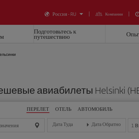
Россия - RU
Компании
Подготовьтесь к
Опыт
ем
путешествию
Хельсинки
ешевые авиабилеты Helsinki (HE
ПЕРЕЛЕТ
ОТЕЛЬ
АВТОМОБИЛЬ
Дата Туда
Дата Обратно
1
В
значения
Введите дату в формате день/месяц/год
Введите дату в формате де