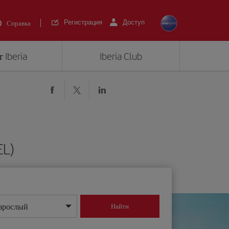
Регистрация
Доступ
Справка
 Iberia
Iberia Club
L)
зрослый
Найти
нь/месяц/год