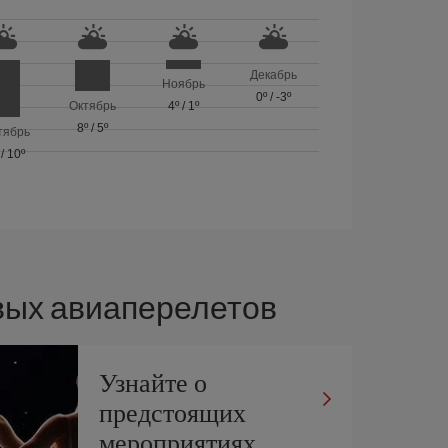
Декабрь
Ноябрь
0º
/
-3º
Октябрь
4º
/
1º
8º
/
5º
тябрь
/
10º
вых авиаперелетов
Узнайте о
предстоящих
мероприятиях