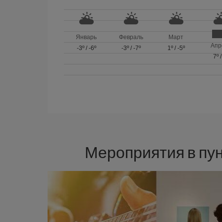
Январь
Февраль
Март
Апр
-3º
/
-6º
-3º
/
-7º
1º
/
-5º
7º
Мероприятия в пу