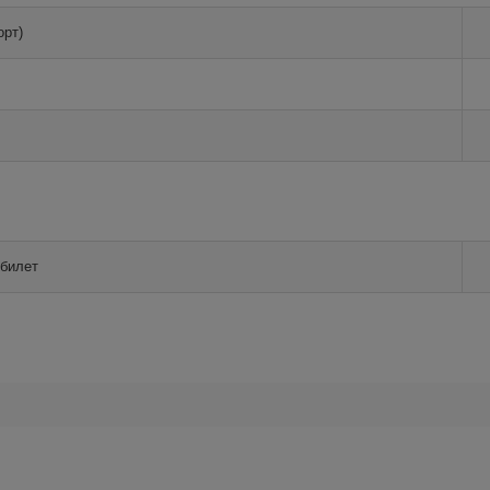
орт)
 билет