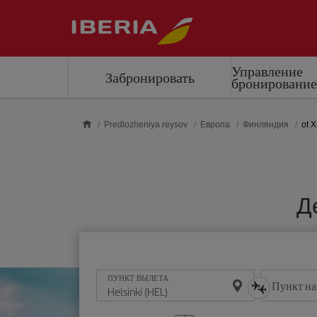
Skip to main content
Управление
Забронировать
бронировани
Predlozheniya reysov
Европа
Финляндия
ot 
Д
ПУНКТ ВЫЛЕТА
Пункт на