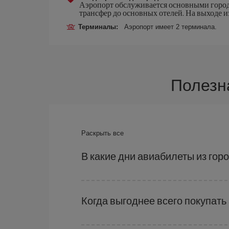
Аэропорт обслуживается основными городам
трансфер до основных отелей. На выходе из
Терминалы:
Аэропорт имеет 2 терминала.
Полезна
Раскрыть все
В какие дни авиабилеты из горо
Чтобы узнать, в какие дни вам дешевле летет
летите, куда хотите поехать и на какие даты
Когда выгоднее всего покупать 
несколько ближайших дней
, как туда, так 
которые мы предлагаем вам каждый день: не