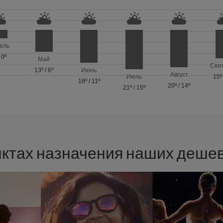
ель
/
0º
Май
Сен
13º
/
6º
Июнь
Август
Июль
15º
18º
/
11º
20º
/
14º
21º
/
15º
нктах назначения наших деше