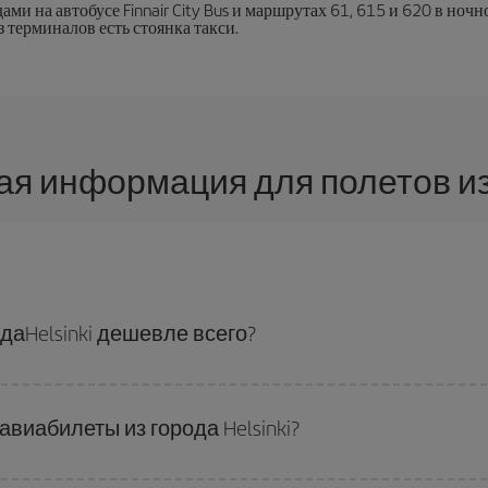
и на автобусе Finnair City Bus и маршрутах 61, 615 и 620 в ночн
 терминалов есть стоянка такси.
я информация для полетов из H
даHelsinki дешевле всего?
ь, вам просто нужно сделать запрос в нашей
поисковой системе дешев
 запланировали поездку. Мы покажем вам самые дешевые авиабилеты не 
авиабилеты из города Helsinki?
и обратно, чтобы вы могли найти лучшее предложение. Кроме того, посмо
которые
даты
позволят вам сэкономить на цене авиабилета еще больше.