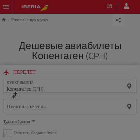
Skip to main content
Predlozheniya reysov
Дешевые авиабилеты
Копенгаген (CPH)
ПЕРЕЛЕТ
ПУНКТ ВЫЛЕТА
Пункт назначения
Выберите
Туда и обратно
опцию
Оплатить баллами Avios