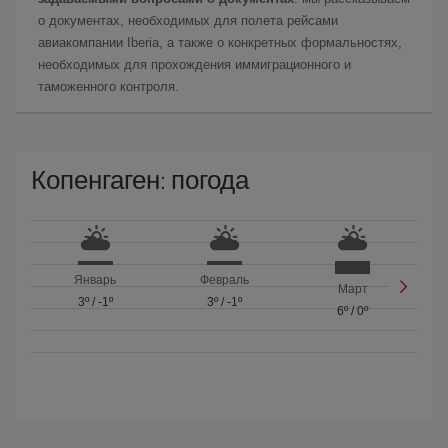
о документах, необходимых для полета рейсами
авиакомпании Iberia, а также о конкретных формальностях,
необходимых для прохождения иммиграционного и
таможенного контроля.
Копенгаген: погода
Январь
Февраль
Март
3º
/
-1º
3º
/
-1º
6º
/
0º