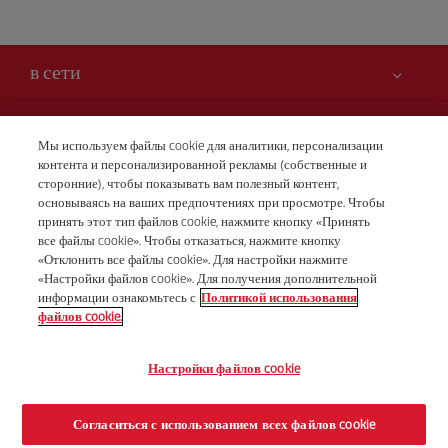
в сети
Вам может быть интересно
Мы используем файлы cookie для аналитики, персонализации
контента и персонализированной рекламы (собственные и
Безопасность — прежде всего
Iberia – это также
сторонние), чтобы показывать вам полезный контент,
Заявление о доступности
основываясь на ваших предпочтениях при просмотре. Чтобы
новости и новинки
принять этот тип файлов cookie, нажмите кнопку «Принять
Обязательства по обслуживанию
Наши условия
все файлы cookie». Чтобы отказаться, нажмите кнопку
Группа Iberia
Карта Iberia.com
«Отклонить все файлы cookie». Для настройки нажмите
Правовая информация
«Настройки файлов cookie». Для получения дополнительной
Акционеры и инвесторы
Бронирования
информации ознакомьтесь с
Политикой использования
Условия перевозки
+7 (8) 495 258 84 10
Наши альянсы
файлов cookie.
Права пассажира
British Airways
Понедельник - пятница 10:00 - 19:00 (английский и
Настройки файлов cookie
Общие условия программы Iberia Club
русский языки).
Условия регистрации на сайте iberia.com
© Iberia 2026
Согласиться с использованием всех файлов cookie
Политика защиты персональных данных