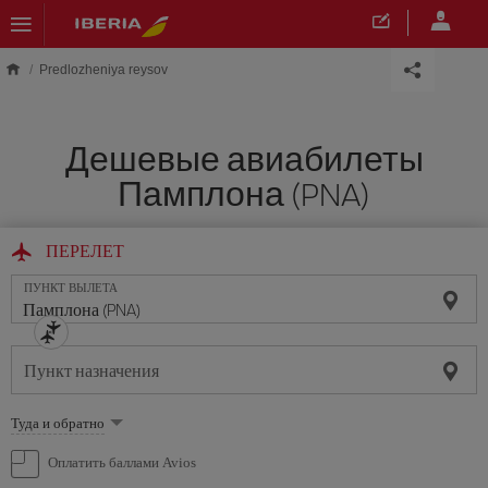
Skip to main content
Predlozheniya reysov
Дешевые авиабилеты
Памплона (PNA)
ПЕРЕЛЕТ
ПУНКТ ВЫЛЕТА
Пункт назначения
Выберите
Туда и обратно
опцию
Оплатить баллами Avios