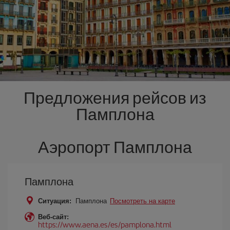
Предложения рейсов из
Памплона
Аэропорт Памплона
Памплона
Ситуация:
Памплона
Посмотреть на карте
Веб-сайт:
https://www.aena.es/es/pamplona.html