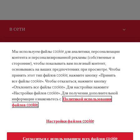
в сети
Вам может быть интересно
Мы используем файлы cookie для аналитики, персонализации
контента и персонализированной рекламы (собственные и
Безопасность — прежде всего
Iberia – это также
сторонние), чтобы показывать вам полезный контент,
Заявление о доступности
основываясь на ваших предпочтениях при просмотре. Чтобы
новости и новинки
принять этот тип файлов cookie, нажмите кнопку «Принять
Обязательства по обслуживанию
Наши условия
все файлы cookie». Чтобы отказаться, нажмите кнопку
Группа Iberia
Карта Iberia.com
«Отклонить все файлы cookie». Для настройки нажмите
Правовая информация
«Настройки файлов cookie». Для получения дополнительной
Акционеры и инвесторы
Бронирования
информации ознакомьтесь с
Политикой использования
Условия перевозки
+7 (8) 495 258 84 10
Наши альянсы
файлов cookie.
Права пассажира
British Airways
Понедельник - пятница 10:00 - 19:00 (английский и
Настройки файлов cookie
Общие условия программы Iberia Club
русский языки).
Условия регистрации на сайте iberia.com
© Iberia 2026
Согласиться с использованием всех файлов cookie