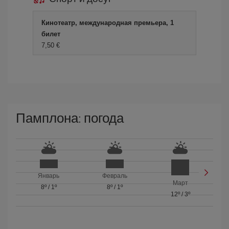
Кинотеатр, международная премьера, 1
билет
7,50 €
Памплона: погода
Январь
Февраль
Март
8º
/
1º
8º
/
1º
12º
/
3º