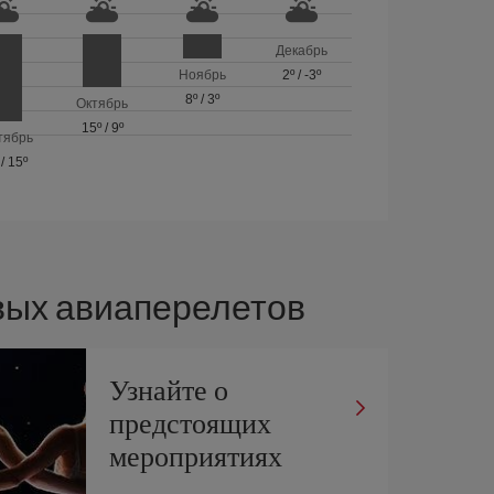
Декабрь
Ноябрь
2º
/
-3º
8º
/
3º
Октябрь
15º
/
9º
тябрь
/
15º
вых авиаперелетов
Узнайте о
предстоящих
мероприятиях