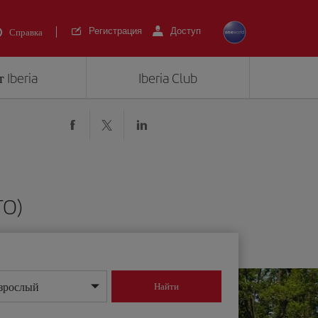
Регистрация
Доступ
Справка
 Iberia
Iberia Club
TO)
зрослый
Найти
нь/месяц/год