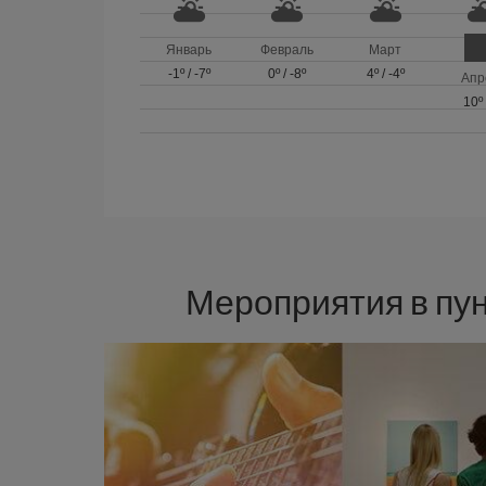
Январь
Февраль
Март
-1º
/
-7º
0º
/
-8º
4º
/
-4º
Апр
10º
Мероприятия в пу