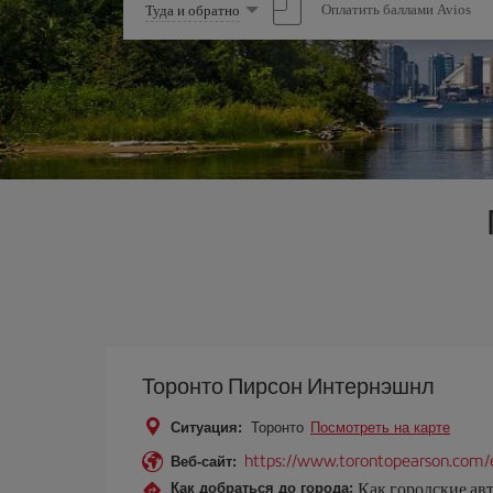
Выберите
Оплатить баллами Avios
Туда и обратно
опцию
Торонто Пирсон Интернэшнл
Ситуация:
Торонто
Посмотреть на карте
https://www.torontopearson.com/
Веб-сайт:
Как городские авт
Как добраться до города: