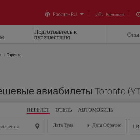
Россия - RU
Компании
Подготовьтесь к
Опыт
ем
путешествию
а
Торонто
шевые авиабилеты Toronto (Y
ПЕРЕЛЕТ
ОТЕЛЬ
АВТОМОБИЛЬ
Дата Туда
Дата Обратно
1
В
значения
Введите дату в формате день/месяц/год
Введите дату в формате де