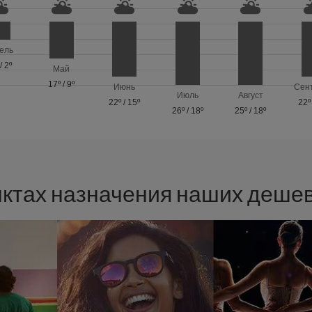
ель
/
2º
Май
17º
/
9º
Июнь
Сен
Июль
Август
22º
/
15º
22º
26º
/
18º
25º
/
18º
нктах назначения наших деше