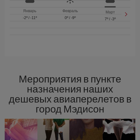
Январь
Февраль
Март
-2º
/
-11º
0º
/
-9º
7º
/
-3º
Мероприятия в пункте
назначения наших
дешевых авиаперелетов в
город Мэдисон