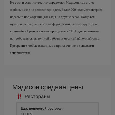
Но если и есть что-то, что определяет Мэдисон, так это ее
любовь к езде на велосипеде: здесь более 200 километров трасс,
идеально подходящих для езды на двух колесах. Когда вам
нужен перерыв, загляните на фермерский рынок округа Дейн,
крупнейший рынок свежих продуктов в США, где вы можете
попробовать сыры ручной работы и местный яблочный сидр.
Превратите любые выходные в приключение с дешевыми
авиабилетами.
Мэдисон:средние цены
Рестораны
Еда, недорогой ресторан
14,00 $