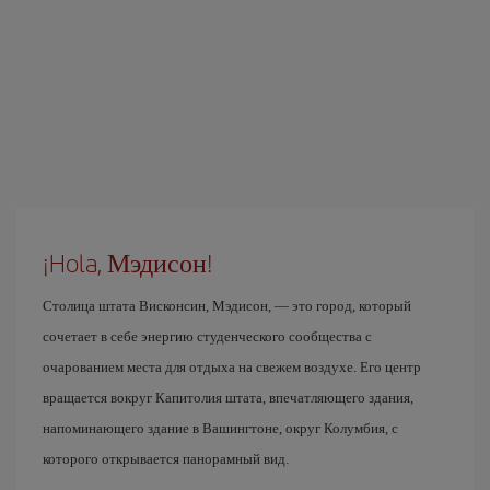
¡Hola, Мэдисон!
Столица штата Висконсин, Мэдисон, — это город, который
сочетает в себе энергию студенческого сообщества с
очарованием места для отдыха на свежем воздухе. Его центр
вращается вокруг Капитолия штата, впечатляющего здания,
напоминающего здание в Вашингтоне, округ Колумбия, с
которого открывается панорамный вид.