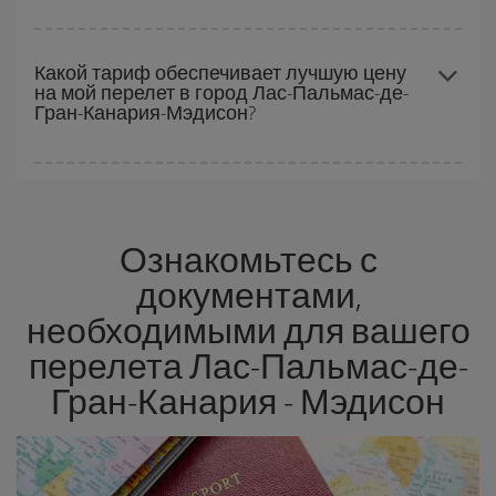
вылета, вы сможете
выбрать самую низкую цену.
Чем раньше вы бронируете
авиабилеты, тем ниже цены.
Цены зависят от количества мест, оставшихся на рейсе, и от
Какой тариф обеспечивает лучшую цену
на мой перелет в город Лас-Пальмас-де-
того, доступны ли самые дешевые тарифы (эконом) или они
Гран-Канария-Мэдисон?
заканчиваются. Поэтому покупать заранее
крайне важно
,
чтобы получить
дешевые билеты
.
Авиакомпания Iberia предлагает разные тарифы, чтобы
гарантировать вам лучшую цену в соответствии с вашими
потребностями. Базовый тариф гарантирует самый дешевый
Ознакомьтесь с
перелет.
документами,
необходимыми для вашего
перелета Лас-Пальмас-де-
Гран-Канария - Мэдисон