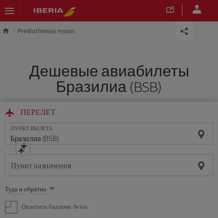
Skip to main content
Predlozheniya reysov
Дешевые авиабилеты
Бразилиа (BSB)
ПЕРЕЛЕТ
ПУНКТ ВЫЛЕТА
Пункт назначения
Выберите
Туда и обратно
опцию
Оплатить баллами Avios