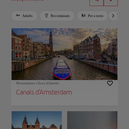
Adults
Recomanats
Per a nens
Eco
Use left and right arrow keys to move between filters. Press Space or Enter to t
Monuments i llocs d'interès
Canals d'Amsterdam