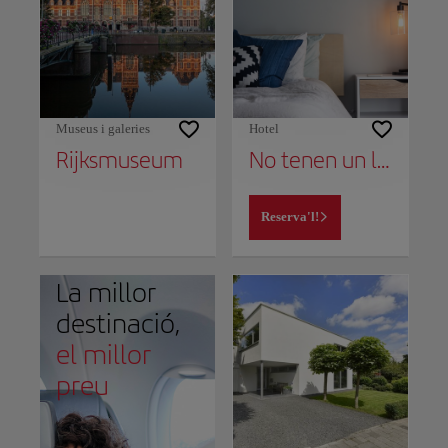
Museus i galeries
Hotel
Rijksmuseum
No tenen un lloc per quedar encara?
Reserva'l!
La millor
destinació,
el millor
preu