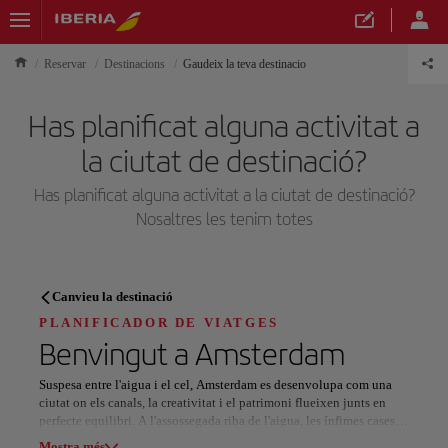
Reservar
Destinacions
Gaudeix la teva destinacio
Has planificat alguna activitat a
la ciutat de destinació?
Has planificat alguna activitat a la ciutat de destinació?
Nosaltres les tenim totes
PLANIFICADOR DE VIATGES
Canvieu la destinació
Descobreix el teu pròxim
PLANIFICADOR DE VIATGES
Benvingut a
Amsterdam
destí
Suspesa entre l'aigua i el cel, Amsterdam es desenvolupa com una
ciutat on els canals, la creativitat i el patrimoni flueixen junts en
perfecte equilibri. A l'assossegada riba de l'aigua, les ínfimes cases
de dues aigües presenten un disseny atrevit de disseny
Mostra més