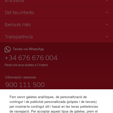
A la xarxa
Del teu interès
Iberia és més
Transparència
També via WhatsApp
+34 676 676 004
Resol els teus dubtes a l’instant
Informació i reserves
900 111 500
(telèfon gratuït)
Dilluns a diumenge 00:00 – 24:00h
Fem servir galetes analítiques, de personalització de
contingut i de publicitat personalitzada (pròpies i de tercers)
91 333 67 01
per mostrar-te contingut útil i basat en les teves preferències
de navegació. Per acceptar aquest tipus de galetes, prem el