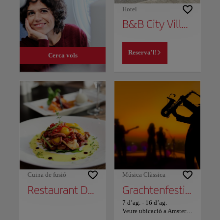
Hotel
B&B City Villa The Garden
Reserva'l!
Cerca vols
Cuina de fusió
Música Clàssica
Restaurant De Kas
Grachtenfestival
7 d’ag.
-
16 d’ag.
Veure ubicació a Amsterdam