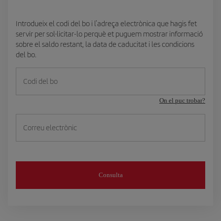
Introdueix el codi del bo i l'adreça electrònica que hagis fet
servir per sol·licitar-lo perquè et puguem mostrar informació
sobre el saldo restant, la data de caducitat i les condicions
del bo.
Codi del bo
On el puc trobar?
Correu electrònic
Consulta