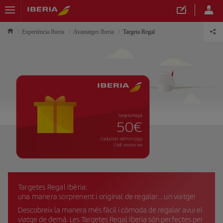
Experiència Iberia
Avantatges Iberia
Targeta Regal
Targeta Regal
50€
Caducitat: dd/mm/yyyy
Codi: xxx xxx xxx
Targetes Regal Ibèria:
una manera sorprenent i original de regalar... un viatge!
Descobreix la manera més fàcil i còmoda de regalar avui el
viatge de demà. Les Targetes Regal Iberia són perfectes per