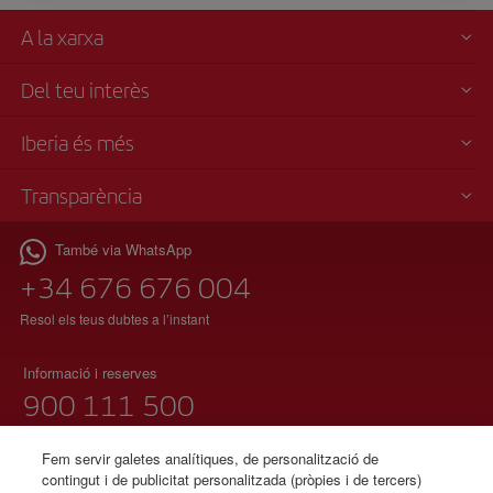
A la xarxa
Del teu interès
Iberia és més
Transparència
També via WhatsApp
+34 676 676 004
Resol els teus dubtes a l’instant
Informació i reserves
900 111 500
(telèfon gratuït)
Dilluns a diumenge 00:00 – 24:00h
Fem servir galetes analítiques, de personalització de
contingut i de publicitat personalitzada (pròpies i de tercers)