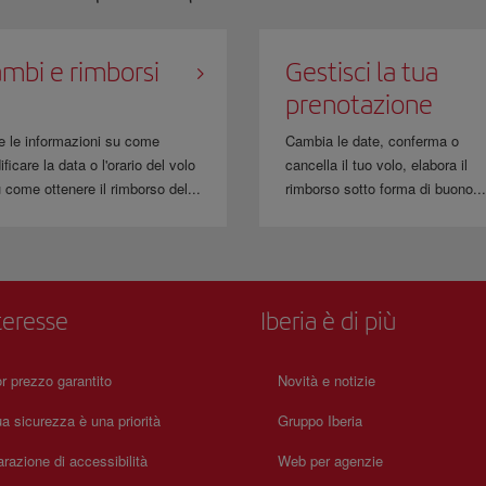
Stati Uniti, Repubblica Dominicana e Costa Rica
vietano
il trasporto nel bagagl
di 12 oz/350 ml/350 g.
mbi e rimborsi
Gestisci la tua
prenotazione
e le informazioni su come
Cambia le date, conferma o
ficare la data o l'orario del volo
cancella il tuo volo, elabora il
 come ottenere il rimborso del...
rimborso sotto forma di buono..
teresse
Iberia è di più
or prezzo garantito
Novità e notizie
a sicurezza è una priorità
Gruppo Iberia
arazione di accessibilità
Web per agenzie