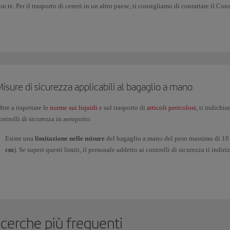
on te. Per il trasporto di ceneri in un altro paese, ti consigliamo di contattare il Co
ventuali requisiti imposti dalle autorità locali.
isure di sicurezza applicabili al bagaglio a mano
ltre a rispettare le
norme sui liquidi
e sul trasporto di
articoli pericolosi
, ti indichi
ontrolli di sicurezza in aeroporto:
Esiste una
limitazione nelle misure
del bagaglio a mano del peso massimo di 10 
cm
). Se superi questi limiti, il personale addetto ai controlli di sicurezza ti indir
tuoi bagagli.
Dovrai posizionare
la giacca o il soprabito
sul nastro dello scanner a raggi X al 
bagaglio a mano, mentre tu passerai dal metal detector.
Dovrai far passare dallo scanner a raggi X anche il
computer portatile
e qualsiasi
grande
, sempre separatamente rispetto al resto del bagaglio a mano.
icerche più frequenti