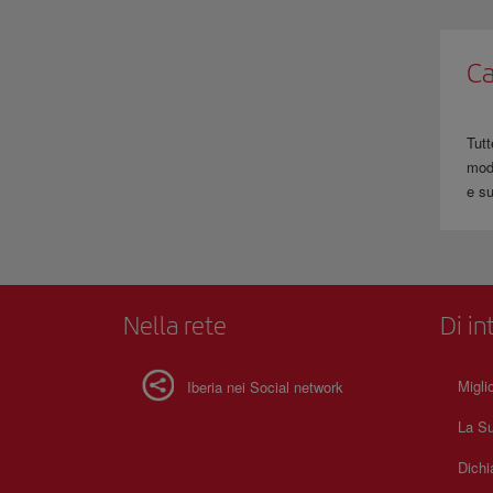
Ca
Tutt
modi
e su
Nella rete
Di in
Migli
Iberia nei Social network
La Su
Dichi