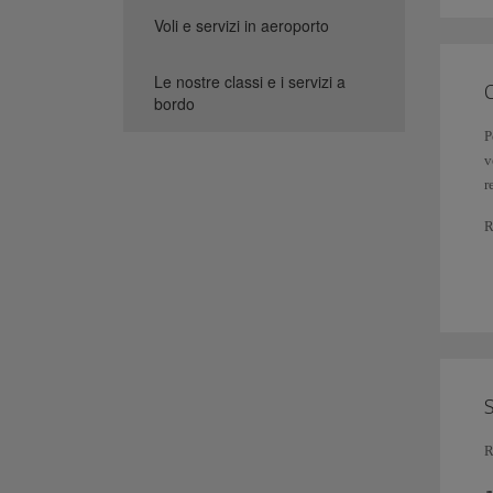
v
Voli e servizi in aeroporto
d
p
Le nostre classi e i servizi a
bordo
P
Q
v
p
r
R
i
R