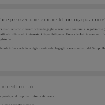
iaggio, ecc.) a condizione che le eventuali batterie utilizzate non superino i 160 Wh.
sufficienti per il viaggio. In questo caso dovrai presentare un certificato o una ric
ovrai estrarre l'apparecchiatura dalla custodia o dalla sacca che lo contiene e posizi
Porti con te articoli acquistati nei negozi degli aeroporti comunitari, nelle aree ac
rendi visione delle informazioni sui
dispositivi elettronici
autorizzati per il traspor
compagnie dell'Unione Europea.
Come posso verificare le misure del mio bagaglio a mano?
er assicurarti che le misure del tuo bagaglio a mano sono conformi al regolamento (
ueste
restrizioni
non
si applicano ai liquidi trasportati nella stiva dell'aereo come
erificale utilizzando i
misuratori
disponibili presso l'
area check-in
in aeroporto. S
ortare oggetti fragili o di vetro per evitare incidenti (gli articoli deperibili o fragil
egistrarlo.
icorda infine che la franchigia massima del bagaglio a mano sui voli del Gruppo Ib
n classe Business.
Strumenti musicali
equisiti per il trasporto di strumenti musicali:
Come bagaglio a mano: