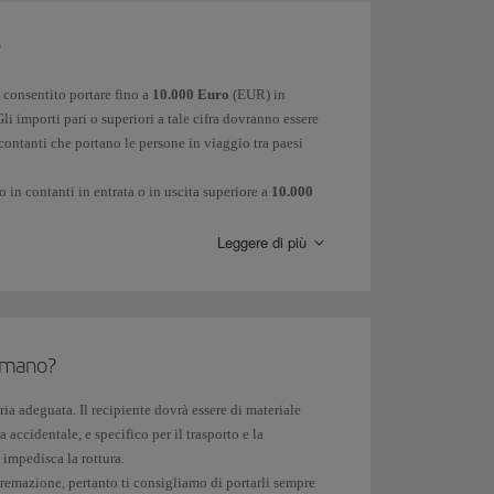
?
 consentito portare fino a
10.000 Euro
(EUR) in
li importi pari o superiori a tale cifra dovranno essere
contanti che portano le persone in viaggio tra paesi
o in contanti in entrata o in uscita superiore a
10.000
re l’ambasciata del paese verso cui sei diretto.
Leggere di più
a destinazione, quindi ti consigliamo di controllare la
sito ufficiale dell'Unione Europea
in caso di viaggio tra
 valgono le norme e le quantità previste per i paesi
a mano?
 Alcuni paesi dell'UE applicano un limite più basso
ia adeguata. Il recipiente dovrà essere di materiale
 accidentale, e specifico per il trasporto e la
impedisca la rottura.
i cremazione, pertanto ti consigliamo di portarli sempre