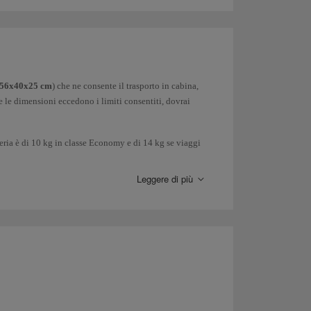
 Per passare i controlli di sicurezza in aeroporto,
etta medica al controllo di sicurezza.
onarlo su un vassoio per l'ispezione. In caso di dubbi,
cessibili solo ai passeggeri, o a bordo degli aerei di
to in aereo.
56x40x25 cm
) che ne consente il trasporto in cabina,
bagaglio registrato
, anche se ti raccomandiamo di non
e le dimensioni eccedono i limiti consentiti, dovrai
i vengono trasportati sotto la responsabilità del cliente).
eria è di 10 kg in classe Economy e di 14 kg se viaggi
Leggere di più