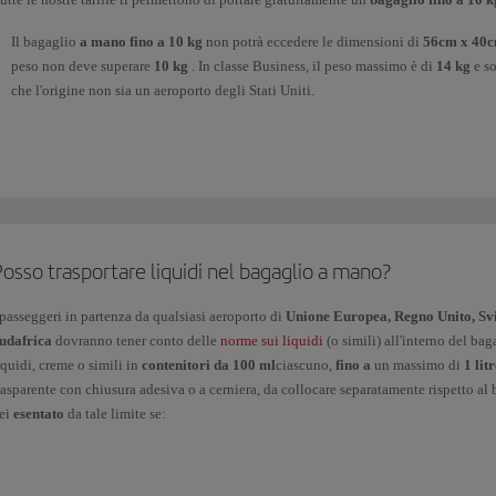
Il bagaglio
a mano fino a 10 kg
non potrà eccedere le dimensioni di
56cm x 40
peso non deve superare
10 kg
. In classe Business, il peso massimo è di
14 kg
e so
che l'origine non sia un aeroporto degli Stati Uniti.
Inoltre, potrai portare gratuitamente un
oggetto personale come bagaglio a man
portadocumenti, macchina fotografica, ombrello pieghevole, ecc.
er motivi di sicurezza, gli
oggetti appuntiti
(forbici, ombrelli a punta fine, coltelli, 
ontagna, bastoncini da trekking, ecc.)
devono essere registrati
e non possono esser
osso trasportare liquidi nel bagaglio a mano?
icurezza o le lamette usa e getta sono ammessi in cabina, purché siano inseriti nella
erifica quali sono gli
 passeggeri in partenza da qualsiasi aeroporto di
oggetti pericolosi
che per le loro caratteristiche chimiche o 
Unione Europea, Regno Unito, Sviz
udafrica
dovranno tener conto delle
norme sui liquidi
(o simili) all'interno del ba
armaci
: Se devi trasportare più di 100 ml di farmaci liquidi o aghi ipodermici nel b
iquidi, creme o simili in
contenitori da 100 ml
ciascuno,
fino a
un massimo di
1 lit
uo medico e mostrarlo ai controlli di sicurezza.
rasparente con chiusura adesiva o a cerniera, da collocare separatamente rispetto al 
ei
esentato
da tale limite se:
cibi solidi sono ammessi a bordo
, anche se il paese di destinazione potrebbe vietar
e
norme sul trasporto di liquidi
nel bagaglio a mano riguarda anche succhi e bevand
Viaggi con un neonato, perché potrai portare con te succhi o latte per bambini.
uoi portare con te i tuoi
Se necessario, potrai portare con te prodotti dietetici, farmaci (liquidi, gel o spray
dispositivi elettronici
(computer portatile, tablet, console p