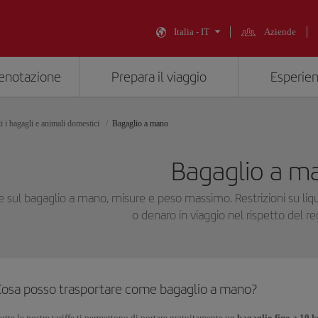
Italia - IT
Aziende
renotazione
Prepara il viaggio
Esperien
ti i bagagli e animali domestici
Bagaglio a mano
Bagaglio a m
sul bagaglio a mano, misure e peso massimo. Restrizioni su liquidi
o denaro in viaggio nel rispetto del 
Cosa posso trasportare come bagaglio a mano?
utte le nostre tariffe ti permettono di portare gratuitamente un
bagaglio fino a 10 k