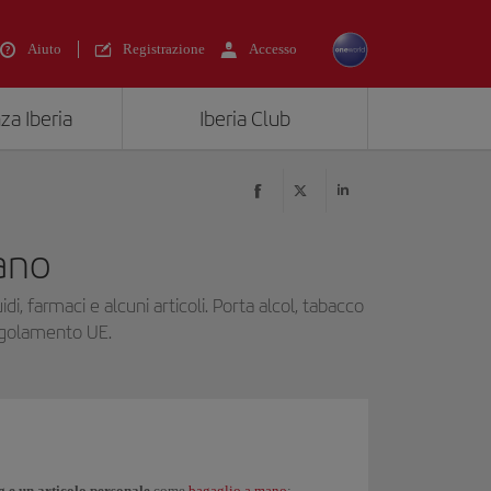
Aiuto
Registrazione
Accesso
za Iberia
Iberia Club
ano
, farmaci e alcuni articoli. Porta alcol, tabacco
regolamento UE.
g e un articolo personale
come
bagaglio a mano
: