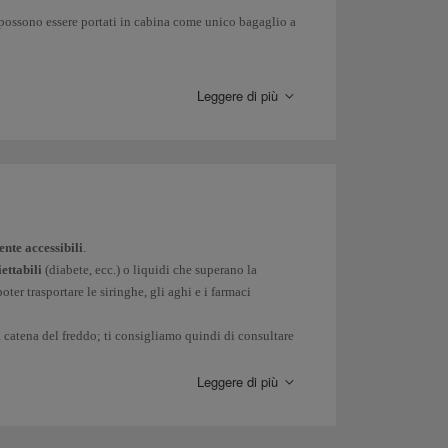
 possono essere portati in cabina come unico bagaglio a
Leggere di più
ovrai contattare il
centro prenotazioni
di Iberia per
ossibilità di trasporto.
o apparecchiature audio sono di 190x75x65 cm, con un
rumento musicale prendi visione delle informazioni sui
ente accessibili
.
ettabili
(diabete, ecc.) o liquidi che superano la
oter trasportare le siringhe, gli aghi e i farmaci
 catena del freddo; ti consigliamo quindi di consultare
lo, pertanto dovrai predisporre con il tuo medico una
Leggere di più
ttano di portare a bordo detti articoli.