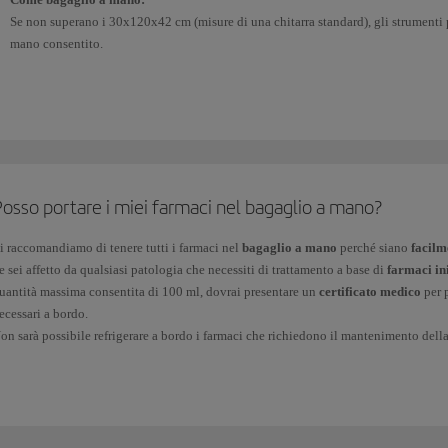
Se non superano i 30x120x42 cm (misure di una chitarra standard), gli strumenti
mano consentito.
Acquistando un posto aggiuntivo:
Se vuoi acquistare un posto aggiuntivo per trasportare uno strumento musicale, d
ottenere informazioni sulle misure massime consentite e per avere conferma della p
Come bagaglio imbarcato in stiva
:
Le misure massime consentite per strumenti musicali da spedire, amplificatori 
peso massimo di 23 kg.
osso portare i miei farmaci nel bagaglio a mano?
Per conoscere le condizioni e gli oneri aggiuntivi per la registrazione di uno st
bagagli speciali
.
i raccomandiamo di tenere tutti i farmaci nel
bagaglio a mano
perché siano
facilm
e sei affetto da qualsiasi patologia che necessiti di trattamento a base di
farmaci ini
uantità massima consentita di 100 ml, dovrai presentare un
certificato medico
per p
ecessari a bordo.
on sarà possibile refrigerare a bordo i farmaci che richiedono il mantenimento della
l tuo medico per valutare le alternative.
icorda che i servizi di sicurezza degli aeroporti sono al di fuori del nostro control
oluzione alternativa di emergenza nel caso in cui le autorità competenti non ti perme