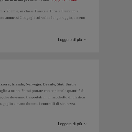
cm x 25cm
e, in classe Turista e Turista Premium, il
no ammessi 2 bagagli sui voli a lungo raggio, a meno
o
(dimensioni massime
30x40x15 cm
): borsa,
Leggere di più
ecc.)
o contundenti
(bastoni da selfie, accessori da
e trasportati come bagaglio a mano. I rasoi di
 propria custodia.
per forma non sono ammessi a bordo.
zera, Islanda, Norvegia, Brasile, Stati Uniti
e
gaglio a mano. Potrai portare con te piccole quantità di
agaglio a mano, dovrai portare con te un certificato del
ro
, che dovranno trasportati in un sacchetto di plastica
bagaglio a mano durante i controlli di sicurezza.
e l'introduzione di alcuni tipi di alimenti. Ricorda che
e.
Leggere di più
), insulina e altri medicinali necessari in quantità
er videogiochi, asciugacapelli, ferro da stiro da