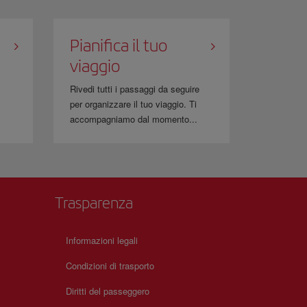
io a mano di
sostanze in polvere
che eccedano il limite
Pianifica il tuo
viaggio
Rivedi tutti i passaggi da seguire
per organizzare il tuo viaggio. Ti
.
accompagniamo dal momento...
Trasparenza
Informazioni legali
Condizioni di trasporto
Diritti del passeggero