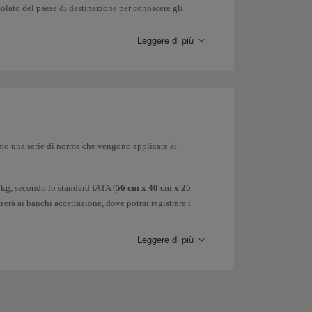
nsolato del paese di destinazione per conoscere gli
Leggere di più
amo una serie di norme che vengono applicate ai
kg, secondo lo standard IATA (
56 cm x 40 cm x 25
izzerà ai banchi accettazione, dove potrai registrare i
Leggere di più
controllo di sicurezza
separatamente
rispetto al
 altra
apparecchiatura elettrica o elettronica più