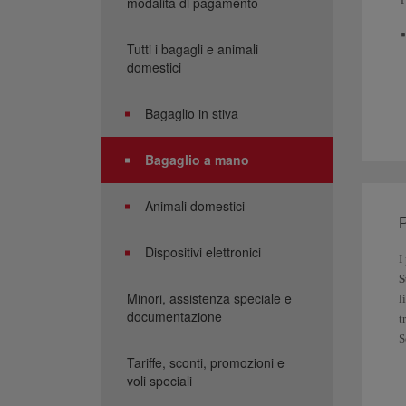
modalità di pagamento
Tutti i bagagli e animali
domestici
Bagaglio in stiva
Bagaglio a mano
P
Animali domestici
m
P
s
Dispositivi elettronici
V
I
S
F
Minori, assistenza speciale e
l
t
documentazione
t
S
I
Tariffe, sconti, promozioni e
l
voli speciali
P