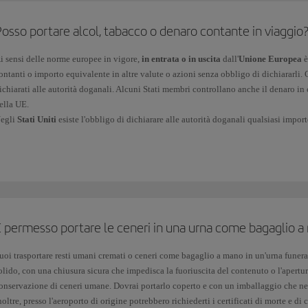
osso portare alcol, tabacco o denaro contante in viaggio
i sensi delle norme europee in vigore,
in entrata o in uscita
dall'
Unione Europea
è
ontanti o importo equivalente in altre valute o azioni senza obbligo di dichiararli. G
ichiarati alle autorità doganali. Alcuni Stati membri controllano anche il denaro in 
ella UE.
egli
Stati Uniti
esiste l'obbligo di dichiarare alle autorità doganali qualsiasi import
ollari americani
($). Per maggiori informazioni ti consigliamo comunque di contatta
e quantità di
alcol e tabacco
che puoi portare con te possono variare in base alla tu
egislazione in vigore nel paese in cui vuoi viaggiare. Controlla i limiti previsti sul
 paesi membri o di ingresso nell'UE da un paese terzo. Se viaggi dalle Isole Canarie,
erzi.
È permesso portare le ceneri in una urna come bagaglio 
uoi portare altri prodotti fino a un valore di
430 euro a persona
se viaggi in aereo.
150 euro) ai viaggiatori di età inferiore ai 15 anni.
uoi trasportare resti umani cremati o ceneri come bagaglio a mano in un'urna funerar
olido, con una chiusura sicura che impedisca la fuoriuscita del contenuto o l'apertura
onservazione di ceneri umane. Dovrai portarlo coperto e con un imballaggio che ne 
noltre, presso l'aeroporto di origine potrebbero richiederti i certificati di morte e d